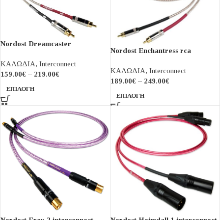
Nordost Dreamcaster
Nordost Enchantress rca
interconnect
ΚΑΛΩΔΙΑ
,
Interconnect
ΚΑΛΩΔΙΑ
,
Interconnect
159.00
€
–
219.00
€
189.00
€
–
249.00
€
ΕΠΙΛΟΓΉ
ΕΠΙΛΟΓΉ
Nordost Frey 2 interconnect
Nordost Heimdall 1 interconnect