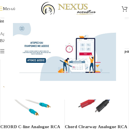
Μενού
interconnect
Αρχική σελίδα
/
Shop
/
ΚΑΛΩΔΙΑ
/
Interconnect
Βλέπετε 1–24 από 43 αποτελέσματα
Εμφάνιση πλευρικής γραμμής
Φίλτρα
CHORD C-line Analogue RCA
Chord Clearway Analogue RCA