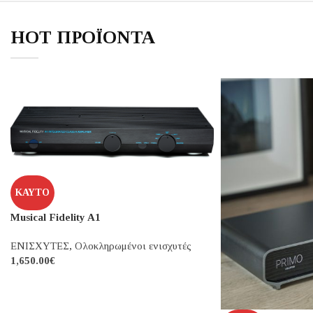
185.00
€
ΝΈΟ
FOSI AUDIO K5 
CD PLAYER - DAC
80.00
€
HOT ΠΡΟΪΟΝΤΑ