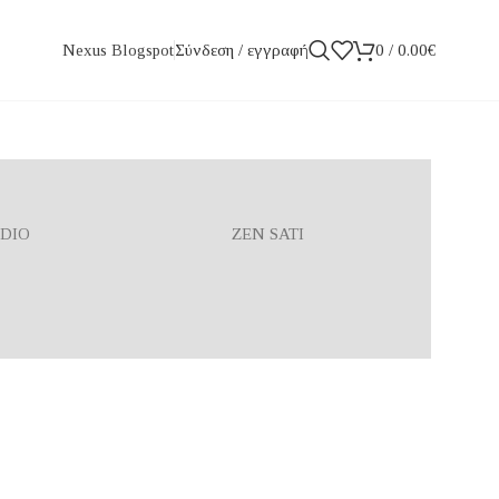
Σύνδεση / εγγραφή
0
/
0.00
€
Nexus Blogspot
RLD
WIIM