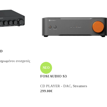
Πικάπ