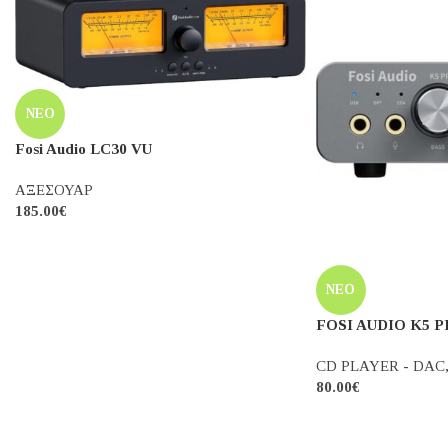
FOSI AUDIO BT3
ΕΝΙΣΧΥΤΕΣ
,
Ολοκλ
128.00
€
ΝΈΟ
FOSI AUDIO DC Power Noise Filter
ΦΙΛΤΡΑ ΡΕΥΜΑΤΟΣ-ΠΟΛΥΜΠΡΙΖΑ-
ISOLATORS
34.00
€
ΝΈΟ
Fosi Audio LC30 VU
ΑΞΕΣΟΥΑΡ