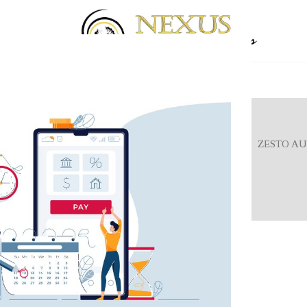
XAITAS
WIREWO