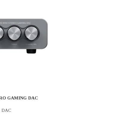
0D
ηρωμένοι ενισχυτές
ΝΈΟ
FOSI AUDIO S3
CD PLAYER - DAC
,
Streamers
299.00
€