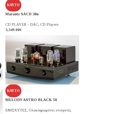
ΚΑΥΤΌ
Marantz SACD 30n
CD PLAYER - DAC
,
CD Players
3,349.00
€