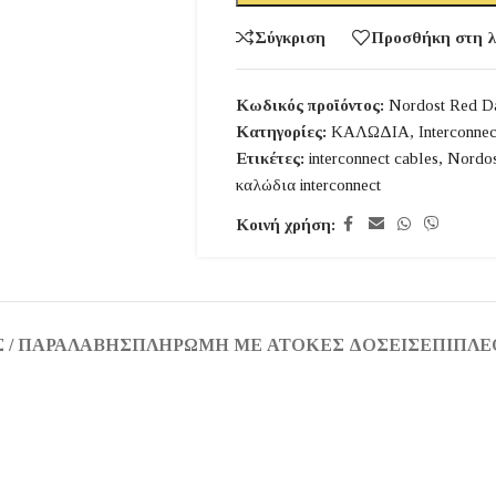
Σύγκριση
Προσθήκη στη λ
Κωδικός προϊόντος:
Nordost Red Da
Κατηγορίες:
ΚΑΛΩΔΙΑ
,
Interconnec
Ετικέτες:
interconnect cables
,
Nordos
καλώδια interconnect
Κοινή χρήση:
 / ΠΑΡΑΛΑΒΉΣ
ΠΛΗΡΩΜΉ ΜΕ ΆΤΟΚΕΣ ΔΌΣΕΙΣ
ΕΠΙΠΛΈ