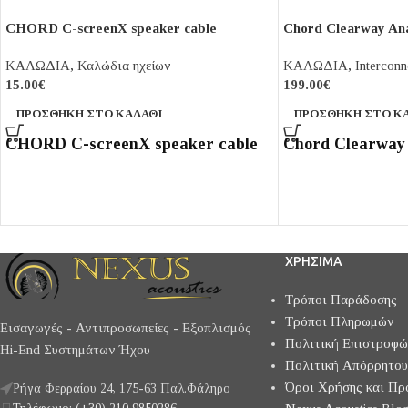
CHORD C-screenX speaker cable
Chord Clearway An
ΚΑΛΩΔΙΑ
,
Καλώδια ηχείων
ΚΑΛΩΔΙΑ
,
Interconn
15.00
€
199.00
€
ΠΡΟΣΘΉΚΗ ΣΤΟ ΚΑΛΆΘΙ
ΠΡΟΣΘΉΚΗ ΣΤΟ Κ
CHORD C-screenX speaker cable
Chord Clearway
ΧΡΗΣΙΜΑ
Τρόποι Παράδοσης
Τρόποι Πληρωμών
Εισαγωγές - Αντιπροσωπείες - Εξοπλισμός
Πολιτική Επιστροφ
Hi-End Συστημάτων Ήχου
Πολιτική Απόρρητου
Όροι Χρήσης και Πρ
Ρήγα Φερραίου 24, 175-63 Παλ.Φάληρο