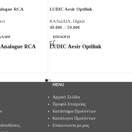
alogue RCA
LUDIC Aesir Optilink
ect
ΚΑΛΩΔΙΑ
,
Digital
49.00
€
–
59.00
€
ΑΛΆΘΙ
ΕΠΙΛΟΓΉ
 Analogue RCA
LUDIC Aesir Optilink
MENU
Αρχική Σελίδα
Προφίλ Εταιρείας
ών
Κατάστημα Προϊόντων
Κατάλογοι Προϊόντων
οϋποθέσεις
Επικοινωνία με μας