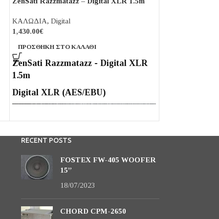
ZenSati Razzmatazz – Digital XLR 1.5m
ZenSati Razzmat
ΚΑΛΩΔΙΑ
,
Digital
ΚΑΛΩΔΙΑ
,
Digita
1,430.00
€
1,344.00
€
ΠΡΟΣΘΉΚΗ ΣΤΟ ΚΑΛΆΘΙ
ΠΡΟΣΘΉΚΗ ΣΤΟ
ZenSati Razzmatazz - Digital XLR
ZenSati Razzm
1.5m
ZenSati Razzm
Digital XLR (AES/EBU)
digital
RECENT POSTS
FOSTEX FW-405 WOOFER
15”
18/07/2023
CHORD CPM-2650