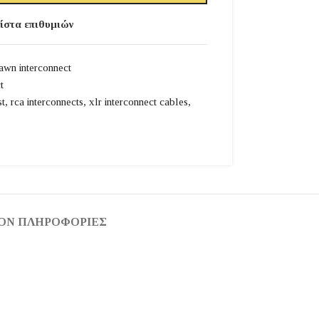
ίστα επιθυμιών
wn interconnect
t
t
,
rca interconnects
,
xlr interconnect cables
,
ΟΝ ΠΛΗΡΟΦΟΡΊΕΣ