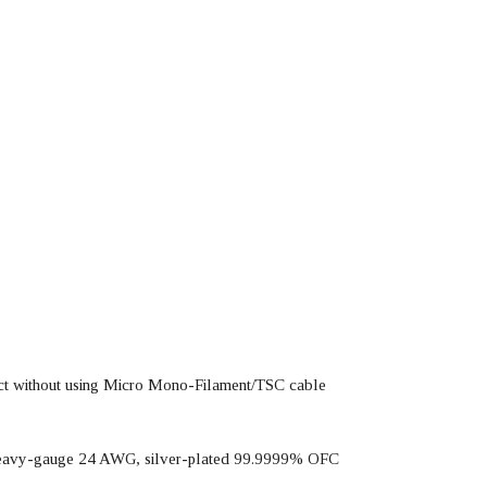
nnect without using Micro Mono-Filament/TSC cable
x, heavy-gauge 24 AWG, silver-plated 99.9999% OFC