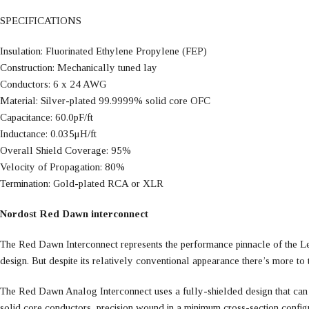
SPECIFICATIONS
Insulation: Fluorinated Ethylene Propylene (FEP)
Construction: Mechanically tuned lay
Conductors: 6 x 24 AWG
Material: Silver-plated 99.9999% solid core OFC
Capacitance: 60.0pF/ft
Inductance: 0.035μH/ft
Overall Shield Coverage: 95%
Velocity of Propagation: 80%
Termination: Gold-plated RCA or XLR
Nordost Red Dawn interconnect
The Red Dawn Interconnect represents the performance pinnacle of the Le
design. But despite its relatively conventional appearance there’s more to 
The Red Dawn Analog Interconnect uses a fully-shielded design that ca
solid core conductors, precision wound in a minimum cross-section configu