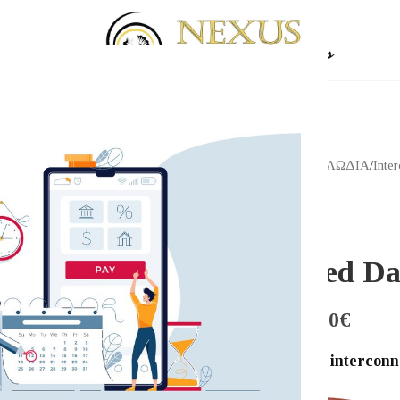
Αρχική σελίδα
/
Shop
/
ΚΑΛΩΔΙΑ
/
Inte
NORDOST
Nordost Red Da
479.00
€
–
759.00
€
Nordost Red Dawn interconn