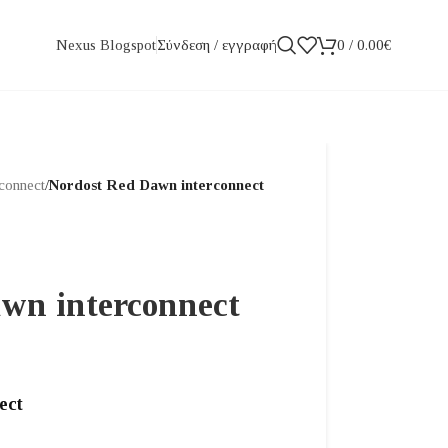
Σύνδεση / εγγραφή
0
/
0.00
€
Nexus Blogspot
rconnect
/
Nordost Red Dawn interconnect
wn interconnect
ect