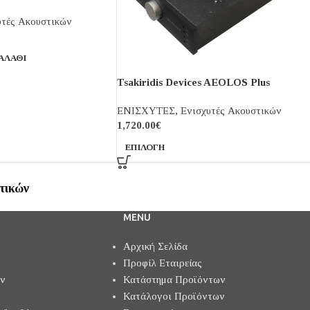
υτές Ακουστικών
ΑΛΆΘΙ
Tsakiridis Devices AEOLOS Plus
ΕΝΙΣΧΥΤΕΣ
,
Ενισχυτές Ακουστικών
1,720.00
€
ΕΠΙΛΟΓΉ
τικών
MENU
Αρχική Σελίδα
Προφίλ Εταιρείας
ών
Κατάστημα Προϊόντων
Κατάλογοι Προϊόντων