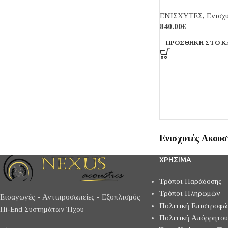
ΕΝΙΣΧΥΤΕΣ
,
Ενισχ
840.00
€
ΠΡΟΣΘΉΚΗ ΣΤΟ Κ
Ενισχυτές Ακουσ
ΧΡΗΣΙΜΑ
Τρόποι Παράδοσης
Τρόποι Πληρωμών
Εισαγωγές - Αντιπροσωπείες - Εξοπλισμός
Πολιτική Επιστροφ
Hi-End Συστημάτων Ήχου
Πολιτική Απόρρητου