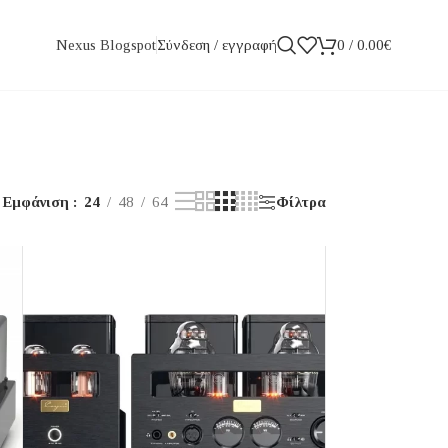
Σύνδεση / εγγραφή
0
/
0.00
€
Nexus Blogspot
Φίλτρα
Εμφάνιση
24
48
64