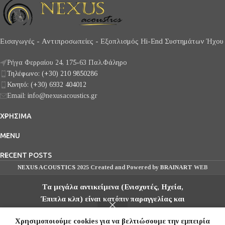
ελλειπτική βελόνα και 4.0
κινητού πηνίου -mc- με
mV έξοδο με μεγάλο
βελόνα Elliptical Nude και
διαχωρισμό καναλιών 20 dB
0.35 mV έξοδο, με
(1 kHz) και απόκριση
διαχωρισμό καναλιών 25 dB
Εισαγωγές - Αντιπροσωπείες - Εξοπλισμός Hi-End Συστημάτων Ήχου
συχνότητας 20 - 22,000 Hz. Η
(1 kHz) και απόκριση
κεφαλή δέχεται
συχνότητας 20 - 30,000 Hz.
Ρήγα Φερραίου 24, 175-63 Παλ.Φάληρο
ανταλλακτική βελόνα.
Τηλέφωνο: (+30) 210 9850286
Κινητό: (+30) 6932 404012
Email: info@nexusacoustics.gr
ΧΡΗΣΙΜΑ
MENU
RECENT POSTS
NEXUS ACOUSTICS
2025 Created and Powered by
BRAINART
WEB
SOLUTIONS
Τα μεγάλα αντικείμενα (Ενισχυτές, Ηχεία,
Έπιπλα κλπ) είναι κατόπιν παραγγελίας και
αποστέλλονται μετά από συνεννόηση, μέσω
Χρησιμοποιούμε cookies για να βελτιώσουμε την εμπειρία
μεταφορικών εταιρειών.