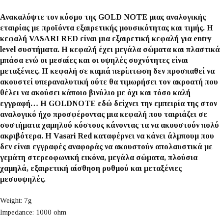
Ανακαλύψτε τον κόσμο της GOLD NOTE μιας αναλογικής
εταιρίας με προϊόντα εξαιρετικής μουσικότητας και τιμής. Η
κεφαλή VASARI RED είναι μια εξαιρετική κεφαλή για entry
level συστήματα. Η κεφαλή έχει μεγάλα σώματα και πλαστικά
μπάσα ενώ οι μεσαίες και οι υψηλές συχνότητες είναι
μεταξένιες. Η κεφαλή σε καμιά περίπτωση δεν προσπαθεί να
ακουστεί υπεραναλυτική ούτε θα τιμωρήσει τον ακροατή που
θέλει να ακούσει κάποιο βινύλιο με όχι και τόσο καλή
εγγραφή… Η GOLDNOTE εδώ δείχνει την εμπειρία της στον
αναλογικό ήχο προσφέροντας μια κεφαλή που ταιριάζει σε
συστήματα χαμηλού κόστους κάνοντας τα να ακουστούν πολύ
ακριβότερα. Η Vasari Red καταφέρνει να κάνει άλμπουμ που
δεν είναι εγγραφές αναφοράς να ακουστούν απολαυστικά με
γεμάτη στερεοφωνική εικόνα, μεγάλα σώματα, πλούσια
χαμηλά, εξαιρετική αίσθηση ρυθμού και μεταξένιες
μεσουψηλές.
Weight: 7g
Impedance: 1000 ohm