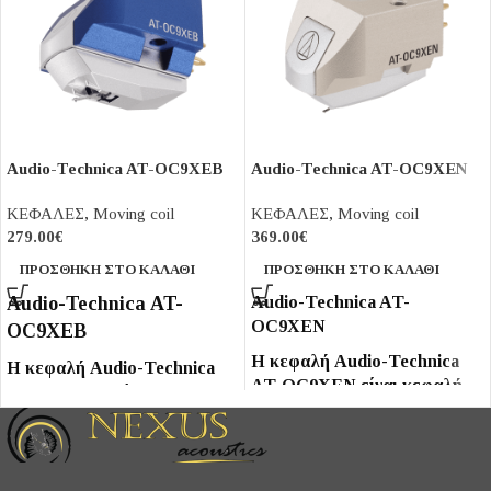
Audio-Technica AT-OC9XEB
Audio-Technica AT-OC9XEN
ΚΕΦΑΛΕΣ
,
Moving coil
ΚΕΦΑΛΕΣ
,
Moving coil
279.00
€
369.00
€
ΠΡΟΣΘΉΚΗ ΣΤΟ ΚΑΛΆΘΙ
ΠΡΟΣΘΉΚΗ ΣΤΟ ΚΑΛΆΘΙ
Audio-Technica AT-
Audio-Technica AT-
OC9XEN
OC9XEB
Η κεφαλή Audio-Technica
Η κεφαλή Audio-Technica
AT-OC9XEN είναι κεφαλή
AT-OC9XEB είναι κεφαλή
κινητού πηνίου -mc- με
κινητού πηνίου -mc- με
βελόνα Elliptical Nude και
Elliptical βελόνα και 0.32 mV
0.35 mV έξοδο, με
έξοδο, με διαχωρισμό
διαχωρισμό καναλιών 25 dB
καναλιών 25 dB (1 kHz) και