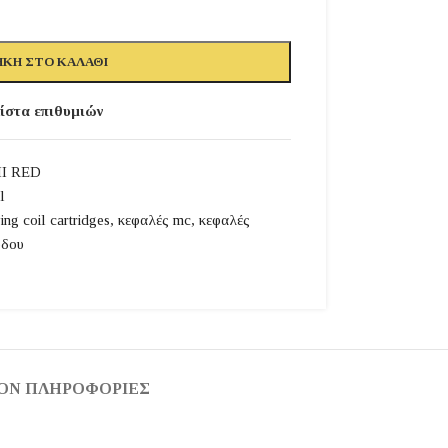
ΚΗ ΣΤΟ ΚΑΛΆΘΙ
ίστα επιθυμιών
I RED
l
ng coil cartridges
,
κεφαλές mc
,
κεφαλές
όδου
ΟΝ ΠΛΗΡΟΦΟΡΊΕΣ