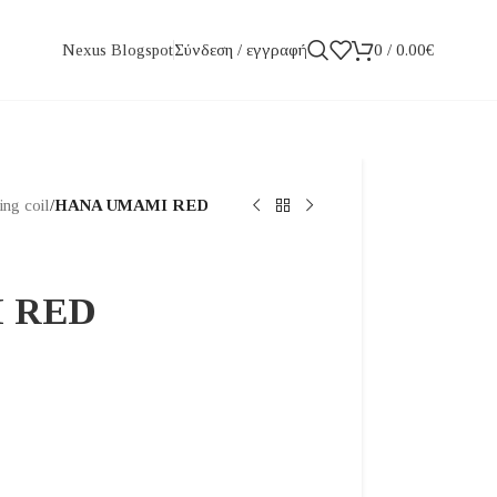
Σύνδεση / εγγραφή
0
/
0.00
€
Nexus Blogspot
ng coil
/
HANA UMAMI RED
 RED