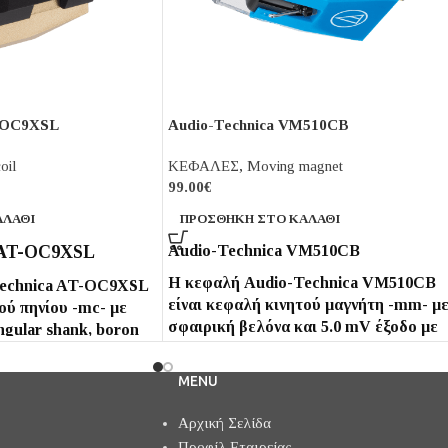
T-OC9XSL
Audio-Technica VM510CB
oil
ΚΕΦΑΛΕΣ
,
Moving magnet
99.00
€
ΑΛΆΘΙ
ΠΡΟΣΘΉΚΗ ΣΤΟ ΚΑΛΆΘΙ
 AT-OC9XSL
Audio-Technica VM510CB
Η κεφαλή Audio-Technica VM510CB
Technica AT-OC9XSL
είναι κεφαλή κινητού μαγνήτη -mm- μ
ού πηνίου -mc- με
σφαιρική βελόνα και 5.0 mV έξοδο με
ngular shank, boron
μεγάλο διαχωρισμό καναλιών 25 dB (1
 mV έξοδο, διαχωρισμό
kHz) και απόκριση συχνότητας 20 -
 kHz) και απόκριση
MENU
20,000 Hz.
,000 Hz.
Αρχική Σελίδα
Προφίλ Εταιρείας