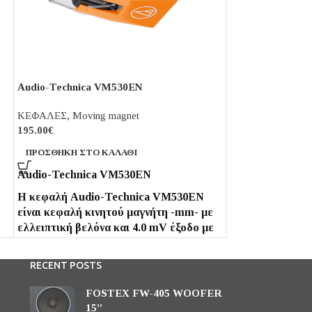
Audio-Technica VM530EN
Audio-Technica
ΚΕΦΑΛΕΣ
,
Moving magnet
ΚΕΦΑΛΕΣ
,
Movin
195.00
€
439.00
€
ΠΡΟΣΘΉΚΗ ΣΤΟ ΚΑΛΆΘΙ
ΠΡΟΣΘΉΚΗ ΣΤΟ
Audio-Technica VM530EN
Audio-Techni
Η κεφαλή Audio-Technica VM530EN
Η κεφαλή Audi
ε
είναι κεφαλή κινητού μαγνήτη -mm- με
είναι κεφαλή κι
ελλειπτική βελόνα και 4.0 mV έξοδο με
Nude Square Sh
μεγάλο διαχωρισμό καναλιών 27 dB (1
έξοδο με μεγάλ
kHz) και απόκριση συχνότητας 20 -
30 dB (1 kHz) κ
RECENT POSTS
25,000 Hz.
20 - 27,000 Hz.
FOSTEX FW-405 WOOFER
15”