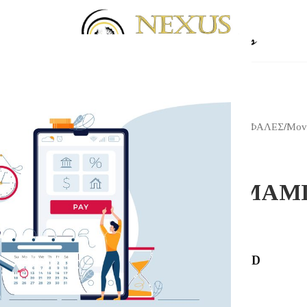
Αρχική σελίδα
/
Shop
/
ΚΕΦΑΛΕΣ
/
Movi
HANA CARTRDGES
HANA UMAMI
3,750.00
€
HANA UMAMI RED