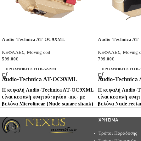
Audio-Technica AT-OC9XML
Audio-Technica A
ΚΕΦΑΛΕΣ
,
Moving coil
ΚΕΦΑΛΕΣ
,
Moving c
599.00
€
799.00
€
ΠΡΟΣΘΉΚΗ ΣΤΟ ΚΑΛΆΘΙ
ΠΡΟΣΘΉΚΗ ΣΤΟ Κ
Audio-Technica AT-OC9XML
Audio-Technica
Η κεφαλή Audio-Technica AT-OC9XML
Η κεφαλή Audio-
είναι κεφαλή κινητού πηνίου -mc- με
είναι κεφαλή κινητ
βελόνα Microlinear (Nude square shank)
βελόνα Nude recta
- boron Cantilever και 0.4 mV έξοδο, με
cantilever και 0.4
διαχωρισμό καναλιών 27 dB (1 kHz) και
καναλιών 28 dB (1
ΧΡΗΣΙΜΑ
απόκριση συχνότητας 20 - 47,000 Hz.
συχνότητας 20 - 50
Τρόποι Παράδοσης
Τρόποι Πληρωμών