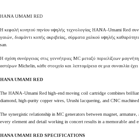
HANA UMAMI RED
Η κεφαλή κινητού πηνίου υψηλής τεχνολογίας HANA-Umami Red συνδυά
γαιών, διαμάντι κοπής ακριβείας, σύρματα χαλκού υψηλής καθαρότητ
san.
Η σχέση συνέργειας στις γεννήτριες MC μεταξύ περιελίξεων μαγνήτη, 
αστέρων Michelin, κάθε στοιχείο και λεπτομέρεια σε μια συναυλία έχε
HANA UMAMI RED
The HANA-Umami Red high-end moving coil cartridge combines brilliant m
diamond, high-purity copper wires, Urushi lacquering, and CNC machined
The synergistic relationship in MC generators between magnet, armature, and
every element and detail working in concert results in a memorable and e
HANA UMAMI RED SPECIFICATIONS