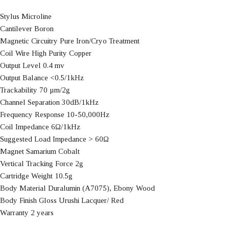
Stylus Microline
Cantilever Boron
Magnetic Circuitry Pure Iron/Cryo Treatment
Coil Wire High Purity Copper
Output Level 0.4 mv
Output Balance <0.5/1kHz
Trackability 70 µm/2g
Channel Separation 30dB/1kHz
Frequency Response 10-50,000Hz
Coil Impedance 6Ω/1kHz
Suggested Load Impedance > 60Ω
Magnet Samarium Cobalt
Vertical Tracking Force 2g
Cartridge Weight 10.5g
Body Material Duralumin (A7075), Ebony Wood
Body Finish Gloss Urushi Lacquer/ Red
Warranty 2 years