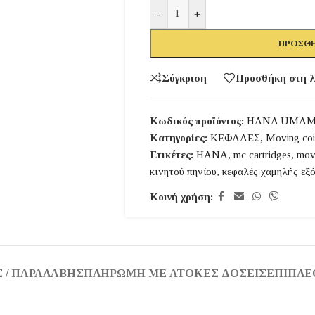
-
+
ΠΡΟΣΘΉ
Σύγκριση
Προσθήκη στη λ
Κωδικός προϊόντος:
HANA UMAM
Κατηγορίες:
ΚΕΦΑΛΕΣ
,
Moving coi
Ετικέτες:
HANA
,
mc cartridges
,
movi
κινητού πηνίου
,
κεφαλές χαμηλής εξ
Κοινή χρήση:
 / ΠΑΡΑΛΑΒΉΣ
ΠΛΗΡΩΜΉ ΜΕ ΆΤΟΚΕΣ ΔΌΣΕΙΣ
ΕΠΙΠΛΈ