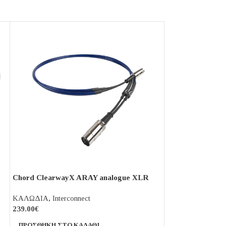
Chord ClearwayX ARAY analogue XLR
LUDIC Aesir Opti
ΚΑΛΩΔΙΑ
,
Interconnect
ΚΑΛΩΔΙΑ
,
Digita
239.00
€
49.00
€
–
59.00
€
ΠΡΟΣΘΉΚΗ ΣΤΟ ΚΑΛΆΘΙ
ΕΠΙΛΟΓΉ