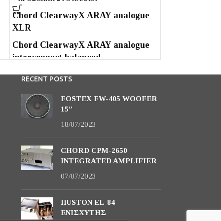
Chord ClearwayX ARAY analogue
LUDIC Aesir O
XLR
Chord ClearwayX ARAY analogue
interconnect balanced
RECENT POSTS
FOSTEX FW-405 WOOFER
15”
18/07/2023
CHORD CPM-2650
INTEGRATED AMPLIFIER
07/07/2023
HUSTON EL-84
ΕΝΙΣΧΥΤΗΣ