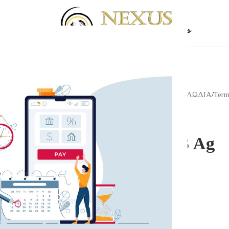
Αρχική σελίδα
/
Shop
/
ΚΑΛΩΔΙΑ
/
Term
WBT
WBT-0708 Ag
69.00
€
WBT-0708 Ag