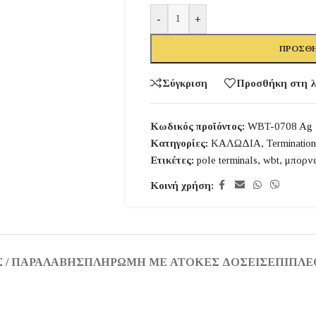
-
+
ΠΡΟΣΘΉ
Σύγκριση
Προσθήκη στη λ
Κωδικός προϊόντος:
WBT-0708 Ag
Κατηγορίες:
ΚΑΛΩΔΙΑ
,
Termination
Ετικέτες:
pole terminals
,
wbt
,
μπορνε
Κοινή χρήση:
 / ΠΑΡΑΛΑΒΉΣ
ΠΛΗΡΩΜΉ ΜΕ ΆΤΟΚΕΣ ΔΌΣΕΙΣ
ΕΠΙΠΛΈ