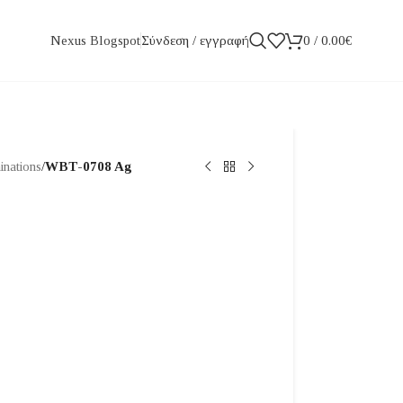
Σύνδεση / εγγραφή
0
/
0.00
€
Nexus Blogspot
inations
/
WBT-0708 Ag