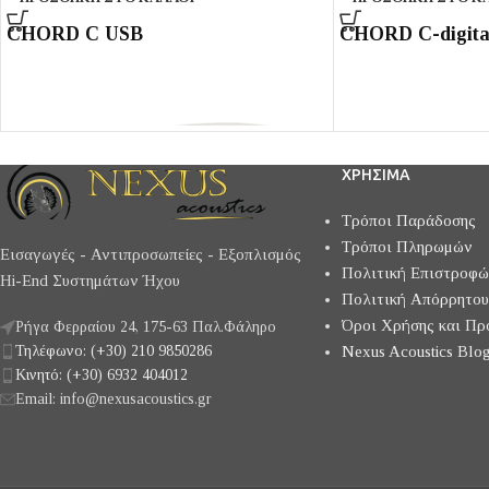
CHORD C USB
CHORD C-digita
ΧΡΗΣΙΜΑ
Τρόποι Παράδοσης
Τρόποι Πληρωμών
Εισαγωγές - Αντιπροσωπείες - Εξοπλισμός
Πολιτική Επιστροφ
Hi-End Συστημάτων Ήχου
Πολιτική Απόρρητου
Όροι Χρήσης και Πρ
Ρήγα Φερραίου 24, 175-63 Παλ.Φάληρο
Τηλέφωνο: (+30) 210 9850286
Nexus Acoustics Blog
Κινητό: (+30) 6932 404012
Email: info@nexusacoustics.gr