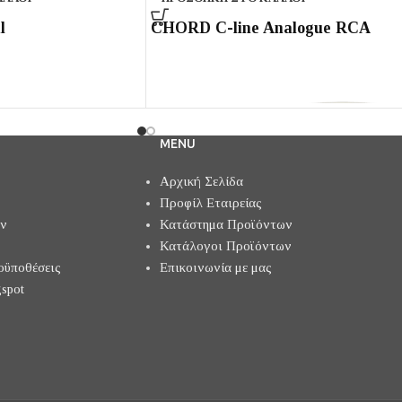
l
CHORD C-line Analogue RCA
MENU
Αρχική Σελίδα
Προφίλ Εταιρείας
ών
Κατάστημα Προϊόντων
Κατάλογοι Προϊόντων
οϋποθέσεις
Επικοινωνία με μας
spot