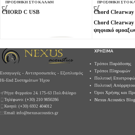
ΠΡΟΣΘΉΚΗ ΣΤΟ ΚΑΛΆΘΙ
ΠΡΟΣΘΉΚΗ ΣΤΟ Κ
CHORD C USB
Chord Clearway
Chord Clearway
ψηφιακό ομοαξων
ΧΡΗΣΙΜΑ
Τρόποι Παράδοσης
Τρόποι Πληρωμών
Εισαγωγές - Αντιπροσωπείες - Εξοπλισμός
Πολιτική Επιστροφ
Hi-End Συστημάτων Ήχου
Πολιτική Απόρρητου
Όροι Χρήσης και Πρ
Ρήγα Φερραίου 24, 175-63 Παλ.Φάληρο
Τηλέφωνο: (+30) 210 9850286
Nexus Acoustics Blog
Κινητό: (+30) 6932 404012
Email: info@nexusacoustics.gr