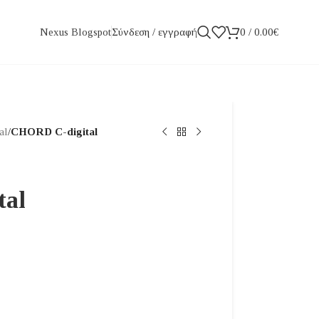
Σύνδεση / εγγραφή
0
/
0.00
€
Nexus Blogspot
al
/
CHORD C-digital
al