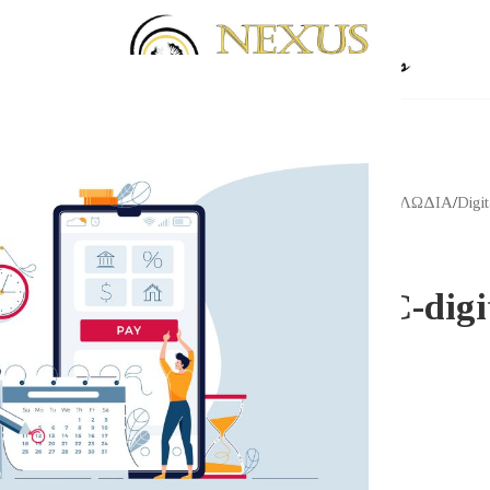
Αρχική σελίδα
/
Shop
/
ΚΑΛΩΔΙΑ
/
Digit
CHORD
CHORD C-digit
89.00
€
CHORD C-digital