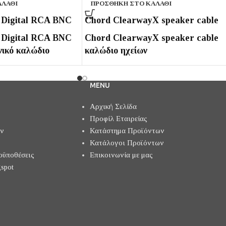
ΑΛΆΘΙ
ΠΡΟΣΘΉΚΗ ΣΤΟ ΚΑΛΆΘΙ
 Digital RCA BNC
Chord ClearwayX speaker cable
 Digital RCA BNC
Chord ClearwayX speaker cable
ικό καλώδιο
καλώδιο ηχείων
MENU
Αρχική Σελίδα
Προφίλ Εταιρείας
ών
Κατάστημα Προϊόντων
Κατάλογοι Προϊόντων
οϋποθέσεις
Επικοινωνία με μας
spot