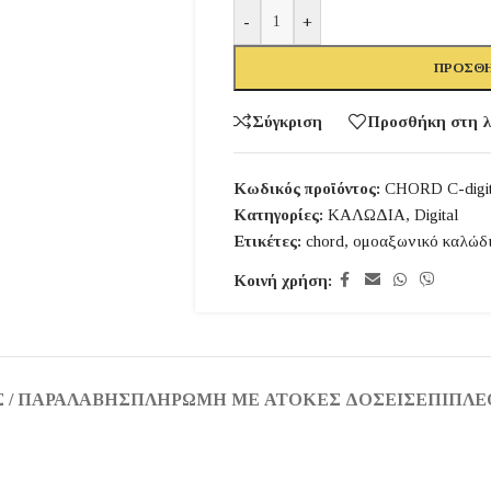
-
+
ΠΡΟΣΘΉ
Σύγκριση
Προσθήκη στη λ
Κωδικός προϊόντος:
CHORD C-digit
Κατηγορίες:
ΚΑΛΩΔΙΑ
,
Digital
Ετικέτες:
chord
,
ομοαξωνικό καλώδ
Κοινή χρήση:
 / ΠΑΡΑΛΑΒΉΣ
ΠΛΗΡΩΜΉ ΜΕ ΆΤΟΚΕΣ ΔΌΣΕΙΣ
ΕΠΙΠΛΈ