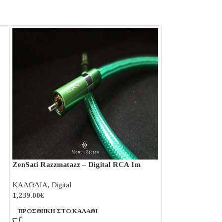
ZenSati Razzmatazz – Digital RCA 1m
ZenSati Razzmat
Coax
EBU 1m
ΚΑΛΩΔΙΑ
,
Digital
ΚΑΛΩΔΙΑ
,
Digita
1,239.00
€
1,280.00
€
ΠΡΟΣΘΉΚΗ ΣΤΟ ΚΑΛΆΘΙ
ΠΡΟΣΘΉΚΗ ΣΤΟ