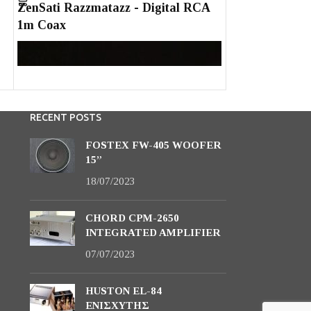
ZenSati Razzmatazz - Digital RCA
ZenSati Razzm
1m Coax
AES EBU 1m
RECENT POSTS
FOSTEX FW-405 WOOFER
15”
18/07/2023
CHORD CPM-2650
INTEGRATED AMPLIFIER
07/07/2023
ZenSati Razzmatazz - Digital RCA 1m Coax
ZenSati Razzmata
HUSTON EL-84
ΕΝΙΣΧΥΤΗΣ