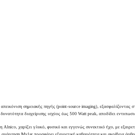
απεικόνιση σημειακής πηγής (point-source imaging), εξασφαλίζοντας 
 δυνατότητα διαχείρισης ισχύος έως 500 Watt peak, αποδίδει εντυπωσι
 Alnico, χαρίζει γλυκό, φυσικό και εγγενώς συνεκτικό ήχο, με εξαιρ
αι ανάρτηση Mylar προσφέρει εξαιρετική καθαρότητα και ακρίβεια άρ