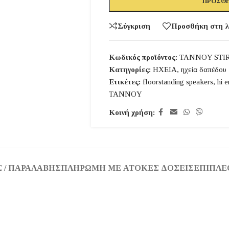
ΠΡΟΣΘΉ
Σύγκριση
Προσθήκη στη λ
Κωδικός προϊόντος:
TANNOY STIRL
Κατηγορίες:
ΗΧΕΙΑ
,
ηχεία δαπέδου
Ετικέτες:
floorstanding speakers
,
hi 
TANNOY
Κοινή χρήση:
 / ΠΑΡΑΛΑΒΉΣ
ΠΛΗΡΩΜΉ ΜΕ ΆΤΟΚΕΣ ΔΌΣΕΙΣ
ΕΠΙΠΛΈ