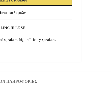
ΚΗ ΣΤΟ ΚΑΛΆΘΙ
ίστα επιθυμιών
ING III LZ SE
end speakers
,
high efficiency speakers
,
ΟΝ ΠΛΗΡΟΦΟΡΊΕΣ