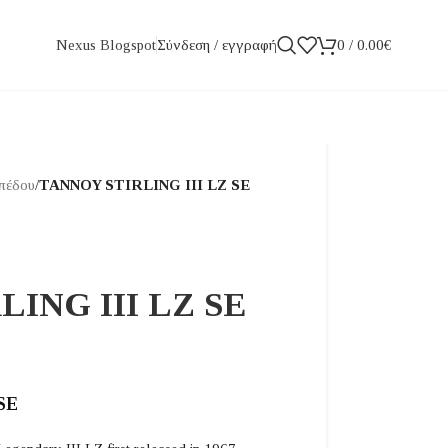
Σύνδεση / εγγραφή
0
/
0.00
€
Nexus Blogspot
απέδου
/
TANNOY STIRLING III LZ SE
ING III LZ SE
SE