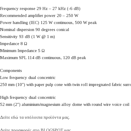
Frequency response 29 Hz – 27 kHz (-6 dB)
Recommended amplifier power 20 – 250 W
Power handling (IEC) 125 W continuous, 500 W peak
Nominal dispersion 90 degrees conical
Sensitivity 93 dB (1 W @ 1 m)
Impedance 8 Ω
Minimum Impedance 5 Ω
Maximum SPL 114 dB continuous, 120 dB peak
Components
Low frequency dual concentric
250 mm (10″) with paper pulp cone with twin roll impregnated fabric sur
High frequency dual concentric
52 mm (2″) aluminium/magnesium alloy dome with round wire voice coil
Δείτε εδώ τα υπόλοιπα προϊόντα μας.
Δείτε προσφορές στο BLOGSPOT μας