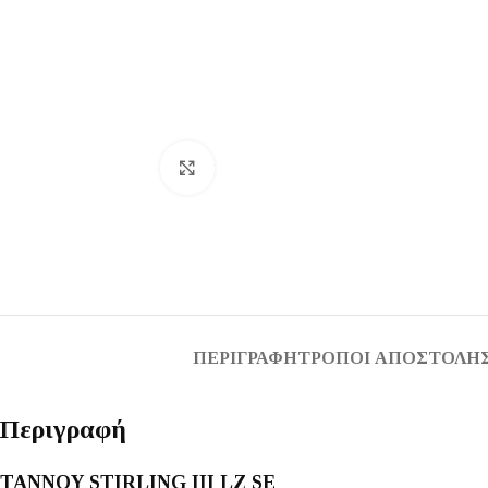
Κάντε κλικ για μεγέθυνση
ΠΕΡΙΓΡΑΦΉ
ΤΡΌΠΟΙ ΑΠΟΣΤΟΛΉΣ
Περιγραφή
TANNOY STIRLING III LZ SE