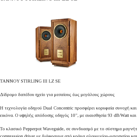
TANNOY STIRLING III LZ SE
Δίδρομο δαπέδου ηχείο για μεσαίους έως μεγάλους χώρους
Η τεχνολογία οδηγού Dual Concentric προσφέρει κορυφαία συνοχή και 
εικόνα. Ο υψηλής απόδοσης οδηγός 10”, με ευαισθησία 93 dB/Watt και
Το κλασικό Pepperpot Waveguide, σε συνδυασμό με το σύστημα μαγνήτη
compression driver με διάφραγμα από κράμα αλουμινίου-μαγνησίου κ