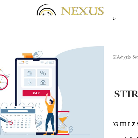
Αρχική σελίδα
/
Shop
/
ΗΧΕΙΑ
/
ηχεία δ
TANNOY
TANNOY STIRL
11,599.00
€
TANNOY STIRLING III LZ 