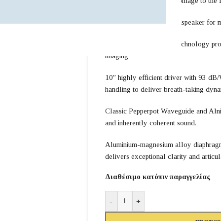
Special Edition model, homage to the 
2 way floorstanding loudspeaker for 
Dual Concentric driver technology pro
imaging
10″ highly efficient driver with 93 dB
handling to deliver breath-taking dyn
Classic Pepperpot Waveguide and Alnic
and inherently coherent sound.
Aluminium-magnesium alloy diaphragm
delivers exceptional clarity and articu
Διαθέσιμο κατόπιν παραγγελίας
-
+