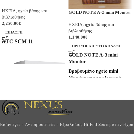
ΗΧΕΙΑ
,
ηχεία βάσης και
GOLD NOTE A-3 mini Monitor
βιβλιοθήκης
2,250.00
€
ΗΧΕΙΑ
,
ηχεία βάσης και
βιβλιοθήκης
ΕΠΙΛΟΓΉ
1,140.00
€
ATC SCM 11
ΠΡΟΣΘΉΚΗ ΣΤΟ ΚΑΛΆΘΙ
GOLD NOTE A-3 mini
Monitor
Βραβευμένο ηχείο mini
Monitor απο την Ιταλική
GOLD NOTE στην πρώτη
του έκδοση. Με Tweeter
υφασμάτινου θόλου CIARE
1 +1/4" & Woofer 5,5
"CIARE από χάρτινο
πλαστικοποιημένο κώνο με
τεράστιο μαγνητικό
Εισαγωγές - Αντιπροσωπείες - Εξοπλισμός Hi-End Συστημάτων Ήχου
σύστημα και σοφιστικέ