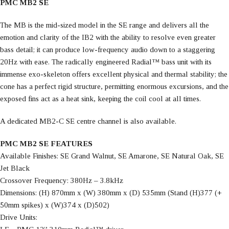
PMC MB2 SE
The MB is the mid-sized model in the SE range and delivers all the
emotion and clarity of the IB2 with the ability to resolve even greater
bass detail; it can produce low-frequency audio down to a staggering
20Hz with ease. The radically engineered Radial™ bass unit with its
immense exo-skeleton offers excellent physical and thermal stability; the
cone has a perfect rigid structure, permitting enormous excursions, and the
exposed fins act as a heat sink, keeping the coil cool at all times.
A dedicated MB2-C SE centre channel is also available.
PMC MB2 SE FEATURES
Available Finishes: SE Grand Walnut, SE Amarone, SE Natural Oak, SE
Jet Black
Crossover Frequency: 380Hz – 3.8kHz
Dimensions: (H) 870mm x (W) 380mm x (D) 535mm (Stand (H)377 (+
50mm spikes) x (W)374 x (D)502)
Drive Units: