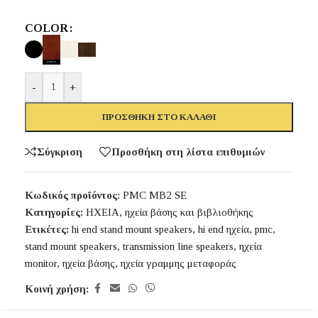
COLOR
-
+
ΠΡΟΣΘΉΚΗ ΣΤΟ ΚΑΛΆΘΙ
Σύγκριση
Προσθήκη στη λίστα επιθυμιών
Κωδικός προϊόντος:
PMC MB2 SE
Κατηγορίες:
ΗΧΕΙΑ
,
ηχεία βάσης και βιβλιοθήκης
Ετικέτες:
hi end stand mount speakers
,
hi end ηχεία
,
pmc
,
stand mount speakers
,
transmission line speakers
,
ηχεία
monitor
,
ηχεία βάσης
,
ηχεία γραμμης μεταφοράς
Κοινή χρήση: