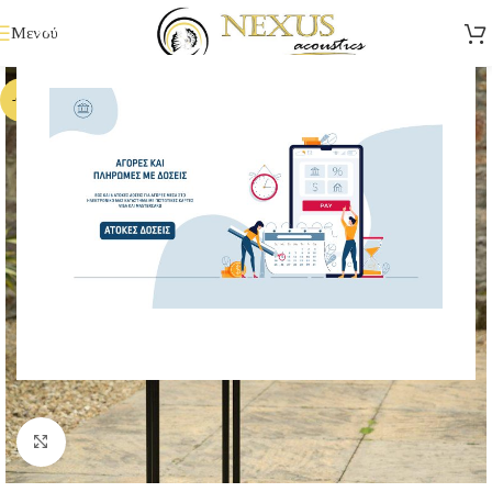
Μενού
-6%
Κάντε κλικ για μεγέθυνση