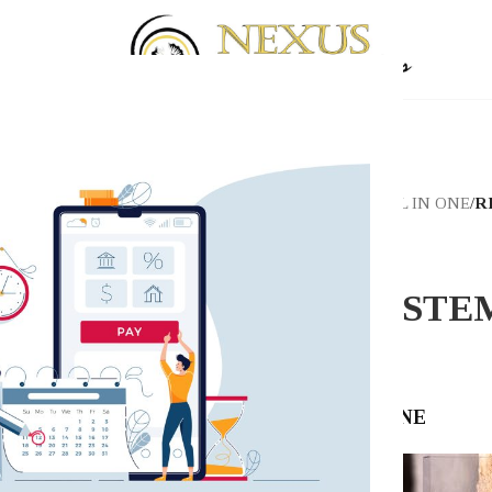
Αρχική σελίδα
/
Shop
/
ALL IN ONE
/
R
REGA
REGA SYSTE
1,299.00
€
REGA SYSTEM ONE