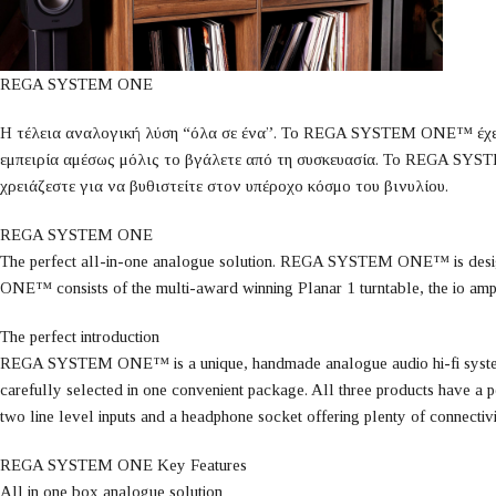
REGA SYSTEM ONE
Η τέλεια αναλογική λύση “όλα σε ένα”. Το REGA SYSTEM ONE™ έχει σ
εμπειρία αμέσως μόλις το βγάλετε από τη συσκευασία. Το REGA SYSTE
χρειάζεστε για να βυθιστείτε στον υπέροχο κόσμο του βινυλίου.
REGA SYSTEM ONE
The perfect all-in-one analogue solution. REGA SYSTEM ONE™ is designe
ONE™ consists of the multi-award winning Planar 1 turntable, the io ampl
The perfect introduction
REGA SYSTEM ONE™ is a unique, handmade analogue audio hi-fi system de
carefully selected in one convenient package. All three products have a pe
two line level inputs and a headphone socket offering plenty of connectiv
REGA SYSTEM ONE Key Features
All in one box analogue solution