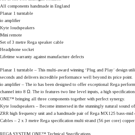
All components handmade in England
Planar 1 turntable
io amplifier
Kyte loudspeakers
Mini remote
Set of 3 metre Rega speaker cable
Headphone socket
Lifetime warranty against manufacture defects
Planar 1 turntable – This multi-award winning ‘Plug and Play’ design util
seconds and delivers incredible performance well beyond its price point.
io amplifier – The io has been designed to offer exceptional Rega perform
channel into 8 Ω. The io features two line level inputs, a high specific
ONE™ bringing all three components together with perfect synergy.
Kyte loudspeakers – Become immersed in the stunningly natural sound of 
ZRR high frequency unit and a handmade pair of Rega MX125 bass-mid 
Cables – 2 x 3 metre Rega specification multi strand (56 per core) copper 
REGA SYSTEM ONE™ Technical Specifications