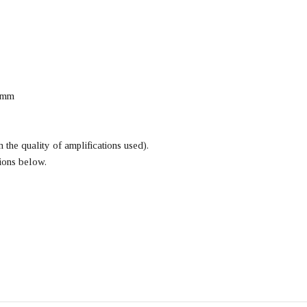
2 mm
 the quality of amplifications used).
tions below.