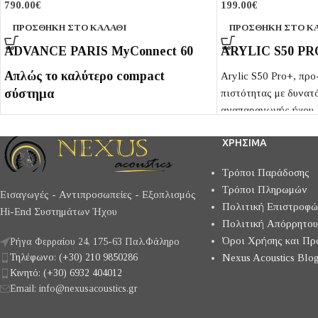
790.00
€
199.00
€
ΠΡΟΣΘΉΚΗ ΣΤΟ ΚΑΛΆΘΙ
ΠΡΟΣΘΉΚΗ ΣΤΟ Κ
ADVANCE PARIS MyConnect 60
ARYLIC S50 PR
Απλώς το καλύτερο compact
Arylic S50 Pro+, προ
σύστημα
πιστότητας με δυνατ
αναπαραγωγής ήχου.
Ο MyConnect 60 είναι μια μονάδα
κωδικοποίηση aptix 
audiophile "Όλα σε ένα" που
ΧΡΗΣΙΜΑ
λήψη HD ήχου, Airplay
περιλαμβάνει έναν ενισχυτή 2x60W,
Bluetooth 5.0 για str
μια συσκευή wifi και ethernet
Τρόποι Παράδοσης
συνδέεται με DLNA k
network player, έναν δέκτη FM, έναν
Τρόποι Πληρωμών
Εισαγωγές - Αντιπροσωπείες - Εξοπλισμός
πρόσβαση σε υπηρεσίε
δέκτη DAB+, ένα CD player, ένα
Πολιτική Επιστροφ
Hi-End Συστημάτων Ήχου
Spotify, Apple music,
USB player και έναν δέκτη
Πολιτική Απόρρητου
Όροι Χρήσης και Πρ
Bluetooth.
Ρήγα Φερραίου 24, 175-63 Παλ.Φάληρο
Τηλέφωνο: (+30) 210 9850286
Nexus Acoustics Blog
Προκειμένου να προσφέρουν στους
Κινητό: (+30) 6932 404012
μουσικόφιλους το καλύτερο ηχητικό
Email: info@nexusacoustics.gr
αποτέλεσμα, οι μηχανικοί μας