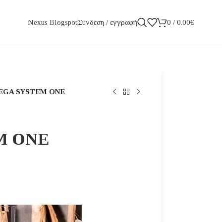
Σύνδεση / εγγραφή
0
/
0.00
€
Nexus Blogspot
EGA SYSTEM ONE
M ONE