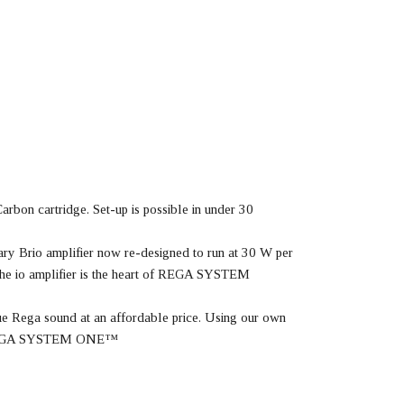
arbon cartridge. Set-up is possible in under 30
dary Brio amplifier now re-designed to run at 30 W per
 The io amplifier is the heart of REGA SYSTEM
ue Rega sound at an affordable price. Using our own
 of REGA SYSTEM ONE™