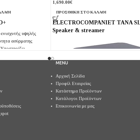
1,690.00
€
ΑΛΆΘΙ
ΠΡΟΣΘΉΚΗ ΣΤΟ ΚΑΛΆΘΙ
O+
ELECTROCOMPANIET TANA S
Speaker & streamer
-ενισχυτής υψηλής
ότητα ασύρματης
 Υποστηρίζει
HD για αναπαραγωγή και
MENU
, Spotify Connect,
eam-άρισμα και
Αρχική Σελίδα
ai UPnP. Παρέχει
Προφίλ Εταιρείας
ς streaming όπως
ών
Κατάστημα Προϊόντων
 Amazon Music, Tidal κ.α
Κατάλογοι Προϊόντων
οϋποθέσεις
Επικοινωνία με μας
spot