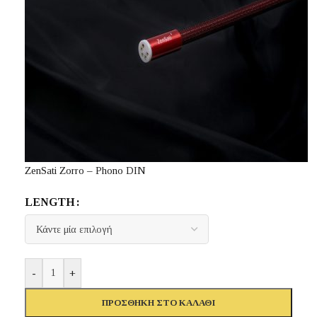
ZenSati Zorro – Phono DIN
LENGTH
-
+
ΠΡΟΣΘΉΚΗ ΣΤΟ ΚΑΛΆΘΙ