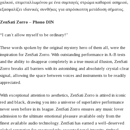
χαλκού, επιμεταλλωμένου με ένα συμπαγές στρώμα καθαρού ασημιού,
εξασφαλίζει ιδανικές συνθήκες για απρόσκοπτη μετάδοση σήματος.
ZenSati Zorro – Phono DIN
“I can’t allow myself to be ordinary!”
These words spoken by the original mystery hero of them all, were the
inspiration for ZenSati Zorro. With outstanding performance in A-B tests
and the ability to disappear completely in a true musical illusion, ZenSati
Zorro breaks all barriers with its astonishing and absolutely crystal-clear
signal, allowing the space between voices and instruments to be readily
appreciated.
With exceptional attention to aesthetics, ZenSati Zorro is attired in iconic
red and black, drawing you into a universe of superlative performance
never seen before in its league. ZenSati Zorro ensures any music lover
admission to the ultimate emotional pleasure available only from the
finest available audio technology. ZenSati has earned a well-deserved
global reputation for spectacularly executed tonal integrity, timbral