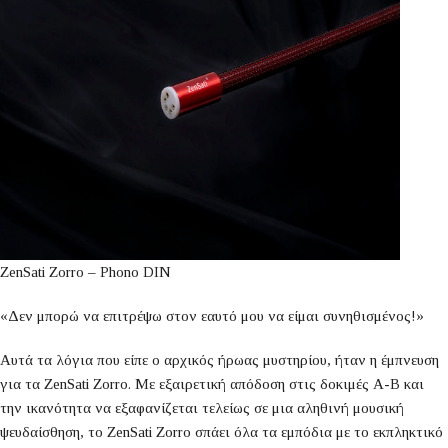
ZenSati Zorro – Phono DIN
«Δεν μπορώ να επιτρέψω στον εαυτό μου να είμαι συνηθισμένος!»
Αυτά τα λόγια που είπε ο αρχικός ήρωας μυστηρίου, ήταν η έμπνευση
για τα ZenSati Zorro. Με εξαιρετική απόδοση στις δοκιμές A-B και
την ικανότητα να εξαφανίζεται τελείως σε μια αληθινή μουσική
ψευδαίσθηση, το ZenSati Zorro σπάει όλα τα εμπόδια με το εκπληκτικό