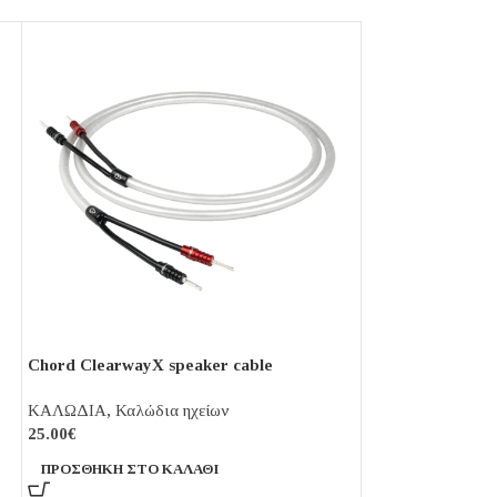
Chord ClearwayX speaker cable
VDH – 3T The R
ΚΑΛΩΔΙΑ
,
Καλώδια ηχείων
ΚΑΛΩΔΙΑ
,
Interc
25.00
€
1,166.00
€
ΠΡΟΣΘΉΚΗ ΣΤΟ ΚΑΛΆΘΙ
ΕΠΙΛΟΓΉ