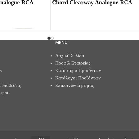
Analogue RCA
Chord Clearway Analogue RCA
MENU
Αρχική Σελίδα
Προφίλ Εταιρείας
ών
Κατάστημα Προϊόντων
Κατάλογοι Προϊόντων
οϋποθέσεις
Επικοινωνία με μας
spot
ogue RCA
Clearway Analogue RCA