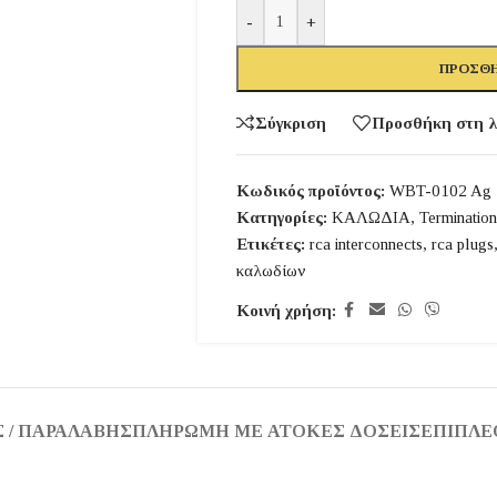
-
+
ΠΡΟΣΘΉ
Σύγκριση
Προσθήκη στη λ
Κωδικός προϊόντος:
WBT-0102 Ag
Κατηγορίες:
ΚΑΛΩΔΙΑ
,
Termination
Ετικέτες:
rca interconnects
,
rca plugs
καλωδίων
Κοινή χρήση:
 / ΠΑΡΑΛΑΒΉΣ
ΠΛΗΡΩΜΉ ΜΕ ΆΤΟΚΕΣ ΔΌΣΕΙΣ
ΕΠΙΠΛΈ