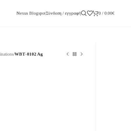
Σύνδεση / εγγραφή
0
/
0.00
€
Nexus Blogspot
inations
/
WBT-0102 Ag