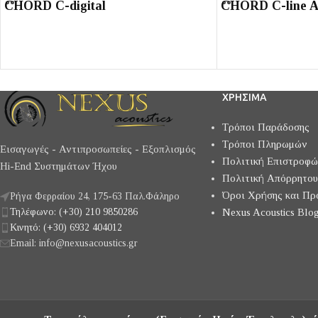
CHORD C-digital
CHORD C-line 
ΧΡΗΣΙΜΑ
Τρόποι Παράδοσης
Τρόποι Πληρωμών
Εισαγωγές - Αντιπροσωπείες - Εξοπλισμός
Πολιτική Επιστροφ
Hi-End Συστημάτων Ήχου
Πολιτική Απόρρητου
Όροι Χρήσης και Πρ
Ρήγα Φερραίου 24, 175-63 Παλ.Φάληρο
Τηλέφωνο: (+30) 210 9850286
Nexus Acoustics Blog
Κινητό: (+30) 6932 404012
Email: info@nexusacoustics.gr
CHORD C-digital
CHORD C-line Anal