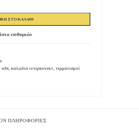
ΚΗ ΣΤΟ ΚΑΛΆΘΙ
ίστα επιθυμιών
s
,
wbt
,
καλώδια ιντερκονεκτ
,
τερματισμοί
ΟΝ ΠΛΗΡΟΦΟΡΊΕΣ