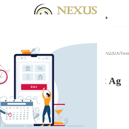
Αρχική σελίδα
/
Shop
/
ΚΑΛΩΔΙΑ
/
Term
WBT
WBT-0102 Ag
86.00
€
WBT-0102 Ag