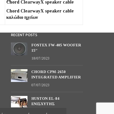
Chord ClearwayX speaker cable
VDH - 3T The
Chord ClearwayX speaker cable
καλώδιο ηχείων
RECENT POSTS
FOSTEX FW-405 WOOFER
15”
18/07/2023
CHORD CPM-2650
INTEGRATED AMPLIFIER
07/07/2023
HUSTON EL-84
ΕΝΙΣΧΥΤΗΣ
07/07/2023
VDH - 3T The Roc