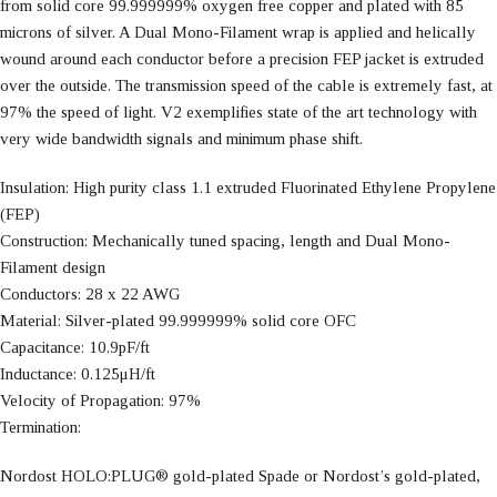
from solid core 99.999999% oxygen free copper and plated with 85
microns of silver. A Dual Mono-Filament wrap is applied and helically
wound around each conductor before a precision FEP jacket is extruded
over the outside. The transmission speed of the cable is extremely fast, at
97% the speed of light. V2 exemplifies state of the art technology with
very wide bandwidth signals and minimum phase shift.
Insulation: High purity class 1.1 extruded Fluorinated Ethylene Propylene
(FEP)
Construction: Mechanically tuned spacing, length and Dual Mono-
Filament design
Conductors: 28 x 22 AWG
Material: Silver-plated 99.999999% solid core OFC
Capacitance: 10.9pF/ft
Inductance: 0.125μH/ft
Velocity of Propagation: 97%
Termination:
Nordost HOLO:PLUG® gold-plated Spade or Nordost’s gold-plated,