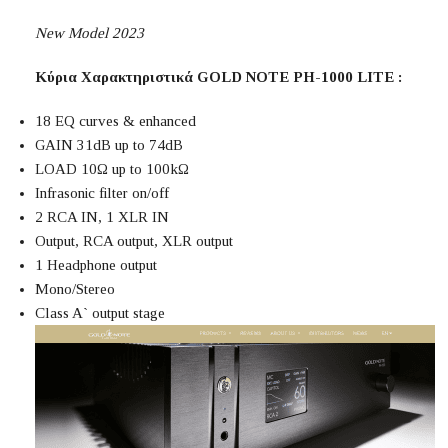
New Model 2023
Κύρια Χαρακτηριστικά GOLD NOTE PH-1000 LITE :
18 EQ curves & enhanced
GAIN 31dB up to 74dB
LOAD 10Ω up to 100kΩ
Infrasonic filter on/off
2 RCA IN, 1 XLR IN
Οutput, RCA output, XLR output
1 Headphone output
Mono/Stereo
Class A` output stage