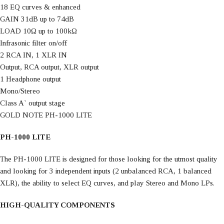
18 EQ curves & enhanced
GAIN 31dB up to 74dB
LOAD 10Ω up to 100kΩ
Infrasonic filter on/off
2 RCA IN, 1 XLR IN
Οutput, RCA output, XLR output
1 Headphone output
Mono/Stereo
Class A` output stage
GOLD NOTE PH-1000 LITE
PH-1000 LITE
The PH-1000 LITE is designed for those looking for the utmost quality
and looking for 3 independent inputs (2 unbalanced RCA, 1 balanced
XLR), the ability to select EQ curves, and play Stereo and Mono LPs.
HIGH-QUALITY COMPONENTS