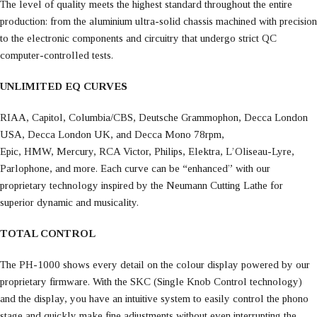
The level of quality meets the highest standard throughout the entire
production: from the aluminium ultra-solid chassis machined with precision
to the electronic components and circuitry that undergo strict QC
computer-controlled tests.
UNLIMITED EQ CURVES
RIAA, Capitol, Columbia/CBS, Deutsche Grammophon, Decca London
USA, Decca London UK, and Decca Mono 78rpm,
Epic, HMW, Mercury, RCA Victor, Philips, Elektra, L’Oliseau-Lyre,
Parlophone, and more. Each curve can be “enhanced” with our
proprietary technology inspired by the Neumann Cutting Lathe for
superior dynamic and musicality.
TOTAL CONTROL
The PH-1000 shows every detail on the colour display powered by our
proprietary firmware. With the SKC (Single Knob Control technology)
and the display, you have an intuitive system to easily control the phono
stage and quickly make fine adjustments without even interrupting the