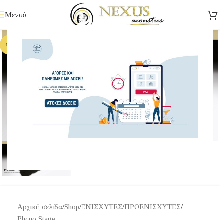
Μενού
-11%
Κάντε κλικ για μεγέθυνση
Αρχική σελίδα
/
Shop
/
ΕΝΙΣΧΥΤΕΣ
/
ΠΡΟΕΝΙΣΧΥΤΕΣ
/
Phono Stage