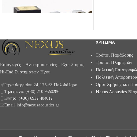
ΧΡΗΣΙΜΑ
Τρόποι Παράδοσης
Τρόποι Πληρωμών
Εισαγωγές - Αντιπροσωπείες - Εξοπλισμός
MELODY ASTRO BL
Πολιτική Επιστροφ
Hi-End Συστημάτων Ήχου
Ολοκληρωμένος εν
Πολιτική Απόρρητου
Jadis I50
MELODY εξαιρετικ
Όροι Χρήσης και Πρ
Ρήγα Φερραίου 24, 175-63 Παλ.Φάληρο
ποιότητας κατασκε
Τηλέφωνο: (+30) 210 9850286
Nexus Acoustics Blog
τάξη ΑΒ1 αποδίδει 
Κινητό: (+30) 6932 404012
Ultralinear με μον
Email: info@nexusacoustics.gr
Με οδήγηση 2x6SN
σταθεροποιημένη 
από την μοναδική 
κορυφαίους μετασχ
C-CORE μεγάλου μ