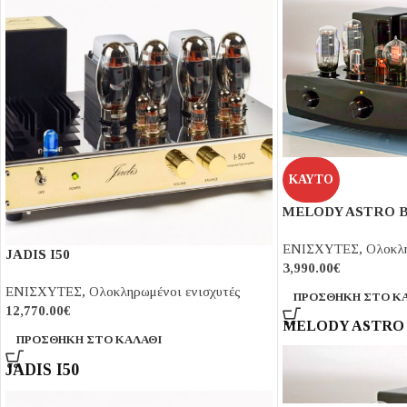
ΚΑΥΤΌ
MELODY ASTRO B
ΕΝΙΣΧΥΤΕΣ
,
Ολοκλη
JADIS I50
3,990.00
€
ΕΝΙΣΧΥΤΕΣ
,
Ολοκληρωμένοι ενισχυτές
ΠΡΟΣΘΉΚΗ ΣΤΟ Κ
12,770.00
€
MELODY ASTRO 
ΠΡΟΣΘΉΚΗ ΣΤΟ ΚΑΛΆΘΙ
JADIS I50