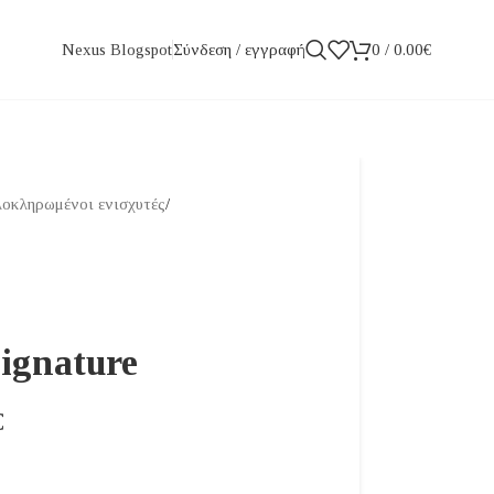
Σύνδεση / εγγραφή
0
/
0.00
€
Nexus Blogspot
οκληρωμένοι ενισχυτές
/
ignature
€