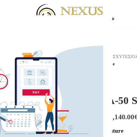
Αρχική σελίδα
/
Shop
/
ΕΝΙΣΧΥΤΕΣ
/
Ολ
JADIS DA-50 Signature
JADIS ELECTRONICS
JADIS DA-50 S
11,590.00
€
–
12,140.00
JADIS DA-50 Signature