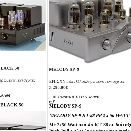
LACK 50
MELODY SP-9
ρωμένοι ενισχυτές
ΕΝΙΣΧΥΤΕΣ
,
Ολοκληρωμένοι ενισχυτές
3,250.00
€
ΑΛΆΘΙ
ΠΡΟΣΘΉΚΗ ΣΤΟ ΚΑΛΆΘΙ
BLACK 50
MELODY SP-9
MELODY SP-9 KT-88 PP 2 x 50 WATT
Mε 2x50 Watt από 4 x KT-88 σε διάταξ