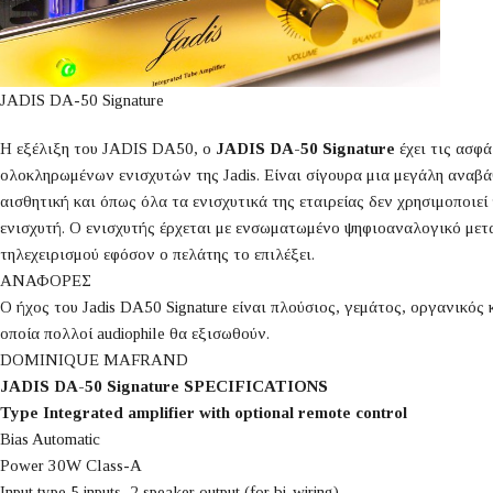
JADIS DA-50 Signature
Η εξέλιξη του JADIS DA50, ο
JADIS DA-50 Signature
έχει τις ασφά
ολοκληρωμένων ενισχυτών της Jadis. Είναι σίγουρα μια μεγάλη αναβάθμ
αισθητική και όπως όλα τα ενισχυτικά της εταιρείας δεν χρησιμοποιε
ενισχυτή. Ο ενισχυτής έρχεται με ενσωματωμένο ψηφιοαναλογικό μετα
τηλεχειρισμού εφόσον ο πελάτης το επιλέξει.⁮
ΑΝΑΦΟΡΕΣ
Ο ήχος του Jadis DA50 Signature είναι πλούσιος, γεμάτος, οργανικός 
οποία πολλοί audiophile θα εξισωθούν.
DOMINIQUE MAFRAND
JADIS DA-50 Signature SPECIFICATIONS
Type Integrated amplifier with optional remote control
Bias Automatic
Power 30W Class-A
Input type 5 inputs, 2 speaker output (for bi-wiring)