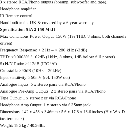
3 x stereo RCA/Phono outputs (preamp, subwoofer and tape).
Headphone amplifier.
IR Remote control.
Hand built in the UK & covered by a 6 year warranty.
Specification SIA 2 150 MkII
Max Continuous Power Output: 150W (1% THD, 8 ohms, both channels
driven)
Frequency Response: < 2 Hz – > 280 kHz (-3dB)
THD: <0.0008% / 102dB (1kHz, 8 ohms, 1dB below full power)
S+N/N Ratio: >112dB (IEC ‘A’)
Crosstalk: >90dB (10Hz – 20kHz)
Input sensitivity: 350mV (ref. 150W out)
Analogue Inputs: 5 x stereo pairs via RCA/Phono
Analogue Pre-Amp Outputs: 2 x stereo pairs via RCA/Phono
Tape Output: 1 x stereo pair via RCA/Phono
Headphone Amp Output: 1 x stereo via 6.35mm jack
Dimensions: 142 x 453 x 346mm / 5.6 x 17.8 x 13.6 inches (H x W x D
inc. terminals)
Weight: 18.3kg / 40.26lbs