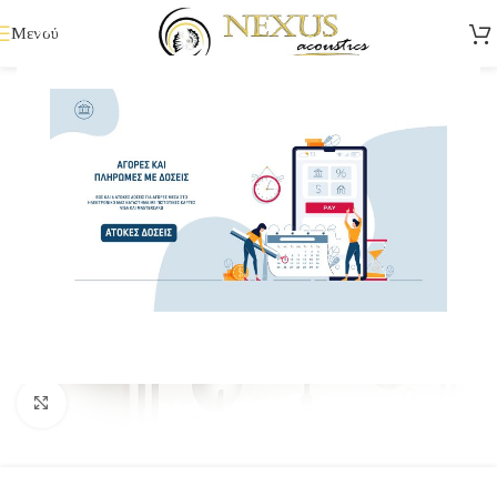
Μενού
Κάντε κλικ για μεγέθυνση