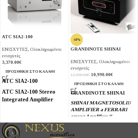
ATC SIA2-100
-15%
GRANDINOTE SHINAI
ΕΝΙΣΧΥΤΕΣ
,
Ολοκληρωμένοι
ενισχυτές
ΕΝΙΣΧΥΤΕΣ
,
Ολοκληρωμένοι
3,370.00
€
ενισχυτές
ΠΡΟΣΘΉΚΗ ΣΤΟ ΚΑΛΆΘΙ
10,990.00
€
12,900.00
€
ATC SIA2-100
ΠΡΟΣΘΉΚΗ ΣΤΟ ΚΑΛΆΘΙ
ATC SIA2-100 Stereo
GRANDINOTE SHINAI
Integrated Amplifier
SHINAI MAGNETOSOLID
AMPLIFIER a FERRARI
Overview SIA2-100
among Amplifiers !!
Compact in size yet
offering high power
MAGNETOSOLID
output and exceptional
AMPLIFIERS = Τransistor