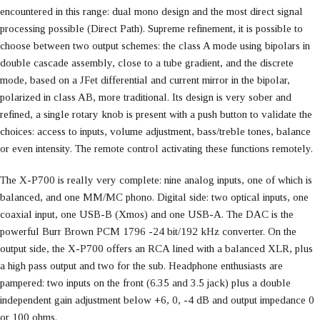
encountered in this range: dual mono design and the most direct signal
processing possible (Direct Path). Supreme refinement, it is possible to
choose between two output schemes: the class A mode using bipolars in
double cascade assembly, close to a tube gradient, and the discrete
mode, based on a JFet differential and current mirror in the bipolar,
polarized in class AB, more traditional. Its design is very sober and
refined, a single rotary knob is present with a push button to validate the
choices: access to inputs, volume adjustment, bass/treble tones, balance
or even intensity. The remote control activating these functions remotely.
The X-P700 is really very complete: nine analog inputs, one of which is
balanced, and one MM/MC phono. Digital side: two optical inputs, one
coaxial input, one USB-B (Xmos) and one USB-A. The DAC is the
powerful Burr Brown PCM 1796 -24 bit/192 kHz converter. On the
output side, the X-P700 offers an RCA lined with a balanced XLR, plus
a high pass output and two for the sub. Headphone enthusiasts are
pampered: two inputs on the front (6.35 and 3.5 jack) plus a double
independent gain adjustment below +6, 0, -4 dB and output impedance 0
or 100 ohms.