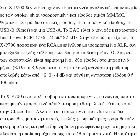
Στο X-P700 δεν λείπει σχεδόν τίποτα: εννέα αναλογικές εισόδοι, μία
εκ των οποίων είναι ισορροπημένη και είσοδος πικάπ MM/MC.
Ψηφιακή πλευρά: δύο οπτικές είσοδοι, μία ομοαξονική είσοδος, μία
USB-B (Xmos) και μία USB-A. Το DAC είναι ο ισχυρός μετατροπέας
Burr Brown PCM 1796 -24 bit/192 kHz. Στην πλευρά της εξόδου, το
X-P700 προσφέρει ένα RCA με επένδυση με ισορροπημένο XLR, συν
μια έξοδο υψηλής διέλευσης και δύο για το δευτερεύον. Οι λάτρεις
των ακουστικών είναι περιποιημένοι: δύο είσοδοι στο μπροστινό
μέρος (6,35 και 3,5 βύσματα) συν μια διπλή ανεξάρτητη ρύθμιση
απολαβής κάτω από +6, 0, -4 dB και σύνθετη αντίσταση εξόδου 0 ή
100 ohms.
Το X-P700 είναι πολύ σοβαρά κατασκευασμένο, ξεκινώντας από το
υποτιμημένο μπροστινό πάνελ μαύρου μεθακρυλικού 10 mm, κοινό
στην Classic Line. Αλλά το εσωτερικό είναι πιο ενδεικτικό: δύο
σπειροειδείς μετασχηματιστές υψηλής χωρητικότητας τροφοδοτούν
φιλτραρισμένη και ρυθμιζόμενη διπλή μονοφωνική ισχύ στη μητρική
πλακέτα, η οποία περιέχει επίσης τα στάδια προενισχυτή. Η ποιότητα