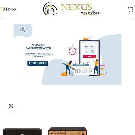
Μενού
Κάντε κλικ για μεγέθυνση