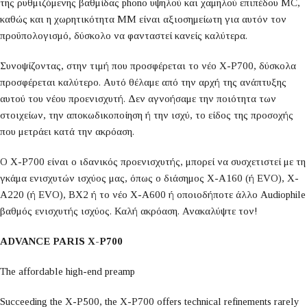
της ρυθμιζόμενης βαθμίδας phono υψηλού και χαμηλού επιπέδου MC,
καθώς και η χωρητικότητα MM είναι αξιοσημείωτη για αυτόν τον
προϋπολογισμό, δύσκολο να φανταστεί κανείς καλύτερα.
Συνοψίζοντας, στην τιμή που προσφέρεται το νέο X-P700, δύσκολα
προσφέρεται καλύτερο. Αυτό θέλαμε από την αρχή της ανάπτυξης
αυτού του νέου προενισχυτή. Δεν αγνοήσαμε την ποιότητα των
στοιχείων, την αποκωδικοποίηση ή την ισχύ, το είδος της προσοχής
που μετράει κατά την ακρόαση.
Ο X-P700 είναι ο ιδανικός προενισχυτής, μπορεί να συσχετιστεί με τη
γκάμα ενισχυτών ισχύος μας, όπως ο διάσημος X-A160 (ή EVO), X-
A220 (ή EVO), BX2 ή το νέο X-A600 ή οποιοδήποτε άλλο Audiophile
βαθμός ενισχυτής ισχύος. Καλή ακρόαση. Ανακαλύψτε τον!
ADVANCE PARIS X-P700
The affordable high-end preamp
Succeeding the X-P500, the X-P700 offers technical refinements rarely