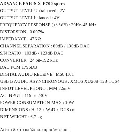
ADVANCE PARIS X-P700 specs
OUTPUT LEVEL Unbalanced : 2V
OUTPUT LEVEL balanced : 4V
FREQUENCY RESPONSE (+/-3dB) : 20Hz-45 kHz
DISTORSION : 0.007%
IMPEDANCE : 47KΩ
CHANNEL SEPARATION : 80dB / 130dB DAC
S/N RATIO : 103dB / 123dB DAC
CONVERTER : 24 bit-192 kHz
DAC PCM 1796DB
DIGITAL AUDIO RECEIVE : MS8416T
USB B AUDIO ASYNCHRONOUS : XMOS XU208-128-TQ64
INPUT LEVEL PHONO : MM 2,5mV
AC INPUT : 115 or 230V
POWER CONSUMPTION MAX : 30W
DIMENSIONS : H. 12 x W.43 x D.28 cm
NET WEIGHT : 6,7 kg
Δείτε εδώ τα υπόλοιπα προϊόντα μας.