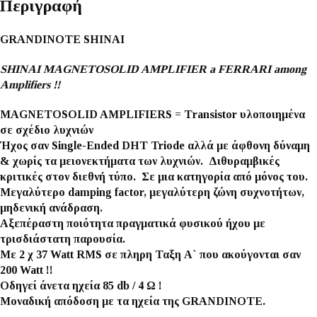
Περιγραφή
GRANDINOTE SHINAI
SHINAI MAGNETOSOLID AMPLIFIER a FERRARI among
Amplifiers !!
MAGNETOSOLID AMPLIFIERS = Τransistor υλοποιημένα
σε σχέδιο λυχνιών
Ήχος σαν Single-Ended DHT Triode αλλά με άφθονη δύναμη
& χωρίς τα μειονεκτήματα των λυχνιών. Διθυραμβικές
κριτικές στον διεθνή τύπο. Σε μια κατηγορία από μόνος του.
Μεγαλύτερο damping factor, μεγαλύτερη ζώνη συχνοτήτων,
μηδενική ανάδραση.
Αξεπέραστη ποιότητα πραγματικά φυσικού ήχου με
τρισδιάστατη παρουσία.
Με 2 χ 37 Watt RMS σε πληρη Ταξη Α` που ακούγονται σαν
200 Watt !!
Οδηγεί άνετα ηχεία 85 db / 4 Ω !
Μοναδική απόδοση με τα ηχεία της GRANDINOTE.