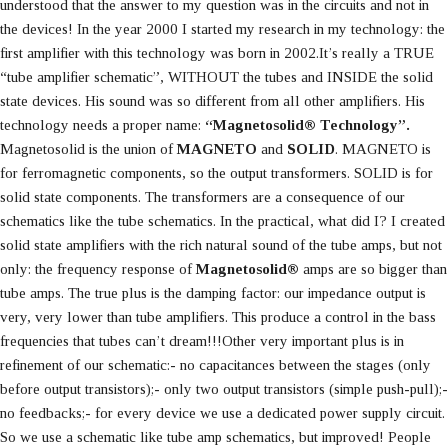
understood that the answer to my question was in the circuits and not in
the devices! In the year 2000 I started my research in my technology: the
first amplifier with this technology was born in 2002.It’s really a TRUE
“tube amplifier schematic”, WITHOUT the tubes and INSIDE the solid
state devices. His sound was so different from all other amplifiers. His
technology needs a proper name:
“Magnetosolid® Technology”.
Magnetosolid is the union of
MAGNETO
and
SOLID
. MAGNETO is
for ferromagnetic components, so the output transformers. SOLID is for
solid state components. The transformers are a consequence of our
schematics like the tube schematics. In the practical, what did I? I created
solid state amplifiers with the rich natural sound of the tube amps, but not
only: the frequency response of
Magnetosolid®
amps are so bigger than
tube amps. The true plus is the damping factor: our impedance output is
very, very lower than tube amplifiers. This produce a control in the bass
frequencies that tubes can’t dream!!!Other very important plus is in
refinement of our schematic:- no capacitances between the stages (only
before output transistors);- only two output transistors (simple push-pull);-
no feedbacks;- for every device we use a dedicated power supply circuit.
So we use a schematic like tube amp schematics, but improved! People