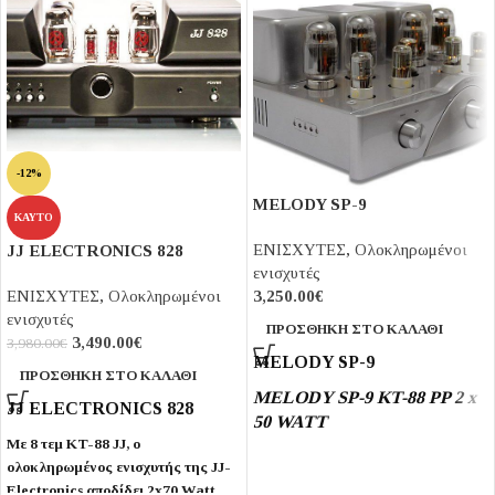
-12%
MELODY SP-9
ΚΑΥΤΌ
ΕΝΙΣΧΥΤΕΣ
,
Ολοκληρωμένοι
JJ ELECTRONICS 828
ενισχυτές
3,250.00
€
ΕΝΙΣΧΥΤΕΣ
,
Ολοκληρωμένοι
ενισχυτές
ΠΡΟΣΘΉΚΗ ΣΤΟ ΚΑΛΆΘΙ
3,490.00
€
3,980.00
€
MELODY SP-9
ΠΡΟΣΘΉΚΗ ΣΤΟ ΚΑΛΆΘΙ
MELODY SP-9 KT-88 PP 2 x
JJ ELECTRONICS 828
50 WATT
Με 8 τεμ KT-88 JJ, o
Mε 2x50 Watt από 4 x KT-88
ολοκληρωμένος ενισχυτής της JJ-
σε διάταξη Push-Pull ο
Electronics αποδίδει 2x70 Watt