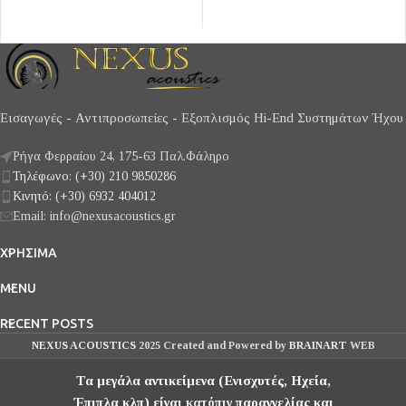
ολοκληρωμένος ενισχυτής
Rms 8Ω / 4 Ω
της MELODY οδηγεί τα
περισσότερα ηχεία με άνεση,
πολύ δυνατό drive και
έλεγχο Mε εξαιρετικούς
μετασχηματιστές II-C
Εισαγωγές - Αντιπροσωπείες - Εξοπλισμός Hi-End Συστημάτων Ήχου
CORE έξοδου, ξεχωρίζει
άνετα σε ποιότητα από τους
Ρήγα Φερραίου 24, 175-63 Παλ.Φάληρο
συνηθισμένους λαμπάτους
Τηλέφωνο: (+30) 210 9850286
ενισχυτές, αποδίδοντας
Κινητό: (+30) 6932 404012
άριστες χρείες,
JJ ELECTRONICS 828
Email: info@nexusacoustics.gr
μικροδυναμικά, και ανάλυση
που συναγωνίζεται
ΧΡΗΣΙΜΑ
τριπλάσιας αξίας προ-
τελικούς. Κάθε κύκλωμα
MENU
έχει τον ήχο και η MELODY
RECENT POSTS
διαπρέπει εδώ με τον
NEXUS ACOUSTICS
2025 Created and Powered by
BRAINART
WEB
χαρακτηριστικό της διάφανο
και πλούσιο σε αρμόνικες
SOLUTIONS
Τα μεγάλα αντικείμενα (Ενισχυτές, Ηχεία,
ήχο της, με μηδενικούς
Έπιπλα κλπ) είναι κατόπιν παραγγελίας και