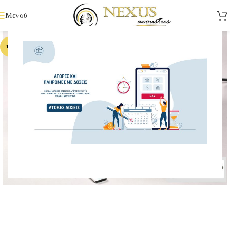
Μενού
-15%