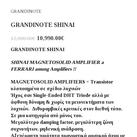
GRANDINOTE
GRANDINOTE SHINAI
10,990.00
€
12,900.00
€
GRANDINOTE SHINAI
SHINAI MAGNETOSOLID AMPLIFIER a
FERRARI among Amplifiers !!
MAGNETOSOLID AMPLIFIERS = Τransistor
υλοποιημένα σε σχέδιο λυχνιών
Ήχος σαν Single-Ended DHT Triode αλλά με
άφθονη δύναμη & χωρίς τα μειονεκτήματα των
λυχνιών. Διθυραμβικές κριτικές στον διεθνή τύπο.
Σε μια κατηγορία από μόνος του.
Μεγαλύτερο damping factor, μεγαλύτερη ζώνη
συχνοτήτων, μηδενική ανάδραση.
Αξεπέραστη ποιότητα πραγματικά φυσικού ήχου με