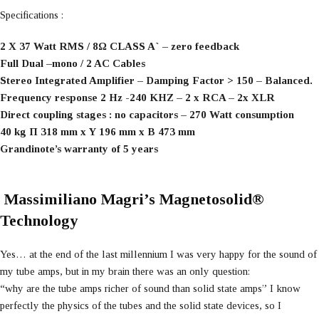
Specifications :
2 X 37 Watt RMS / 8Ω CLASS A` – zero feedback
Full Dual –mono / 2 AC Cables
Stereo Integrated Amplifier – Damping Factor > 150 – Balanced.
Frequency response 2 Hz -240 KHZ – 2 x RCA – 2x XLR
Direct coupling stages : no capacitors – 270 Watt consumption
40 kg Π 318 mm x Υ 196 mm x Β 473 mm
Grandinote’s warranty of 5 years
Massimiliano Magri’s
Magnetosolid®
Technology
Yes… at the end of the last millennium I was very happy for the sound of
my tube amps, but in my brain there was an only question:
“why are the tube amps richer of sound than solid state amps” I know
perfectly the physics of the tubes and the solid state devices, so I