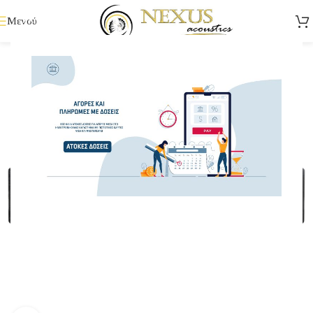
Μενού