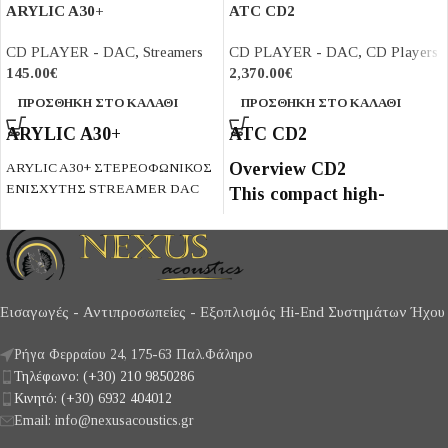
ARYLIC A30+
ATC CD2
CD PLAYER - DAC
,
Streamers
CD PLAYER - DAC
,
CD Players
145.00
€
2,370.00
€
ΠΡΟΣΘΉΚΗ ΣΤΟ ΚΑΛΆΘΙ
ΠΡΟΣΘΉΚΗ ΣΤΟ ΚΑΛΆΘΙ
ARYLIC A30+
ATC CD2
Overview CD2
ARYLIC A30+ ΣΤΕΡΕΟΦΩΝΙΚΟΣ
ΕΝΙΣΧΥΤΗΣ STREAMER DAC
This compact high-
performance CD digital
Arylic A30+, mini στερεοφωνικός
ενισχυτής 2 x 35W στα 4Ω και 2 x
audio source has been
18W στα 8Ω με δυνατότητα
designed to offer
ασύρματης αναπαραγωγής ήχου και
exceptional performance
σύνδεση με ηχεία παθητικού τύπου.
Εισαγωγές - Αντιπροσωπείες - Εξοπλισμός Hi-End Συστημάτων Ήχου
and compatibility with a
Υποστηρίζει Airplay, Spotify
very wide range of
Connect, Bluetooth 5.0 για stream-
Ρήγα Φερραίου 24, 175-63 Παλ.Φάληρο
άρισμα και συνδέεται με DLNA kai
partnering electronics
Τηλέφωνο: (+30) 210 9850286
UPnP. Παρέχει πρόσβαση σε
both from ATC and other
Κινητό: (+30) 6932 404012
υπηρεσίες streaming όπως Spotify,
high-quality
Email: info@nexusacoustics.gr
Apple music, Amazon Music, Tidal
manufacturers. Styling