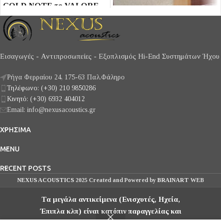
GOLD NOTE το VALORE
White εξοπλισμένο με τον
βραχίονα Β-5.1 και κεφαλή
MM την VASARI Red με 4
mV έξοδο Αναλογικός ήχος
Εισαγωγές - Αντιπροσωπείες - Εξοπλισμός Hi-End Συστημάτων Ήχου
που ενθουσιάζει με την
τρισδιάστατη εικόνα του και
Ρήγα Φερραίου 24, 175-63 Παλ.Φάληρο
τις γλυκές χροιες με άψογο
Τηλέφωνο: (+30) 210 9850286
Timing. Mε moter 24pole AC
Κινητό: (+30) 6932 404012
με μεγάλη ροπή, αθόρυβη
GOLDNOTE VALORE 425 PLUS Bla
Email: info@nexusacoustics.gr
λειτουργία και σταθερή
περιστροφή, αποδίδει μια
ΧΡΗΣΙΜΑ
γραμμή μπάσου και σώματος
που πολλά CD αδυνατούνε
MENU
να αναπαράξουν.
RECENT POSTS
NEXUS ACOUSTICS
2025 Created and Powered by
BRAINART
WEB
SOLUTIONS
Τα μεγάλα αντικείμενα (Ενισχυτές, Ηχεία,
Έπιπλα κλπ) είναι κατόπιν παραγγελίας και