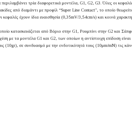
α περιλαμβάνει τρία διαφορετικά μοντέλα, G1, G2, G3. Όλες οι κεφαλές 
ακίδες από διαμάντι με προφίλ “Super Line Contact”, το οποίο θεωρεί
 κεφαλές έχουν ίδια ευαισθησία (0,35mV/3,54cm/s) και κοινά χαρακτ
ποίο κατασκευάζεται από Βόριο στην G1, Ρουμπίνι στην G2 και Σάπφει
χέση με τα μοντέλα G1 και G2, των οποίων η αντίστοιχη επίδοση είνα
υς (10gr), σε συνδυασμό με την ενδοτικότητά τους (10μm/mΝ) τις κάν