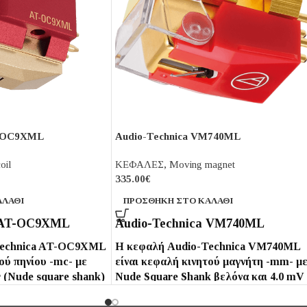
T-OC9XML
Audio-Technica VM740ML
oil
ΚΕΦΑΛΕΣ
,
Moving magnet
335.00
€
ΑΛΆΘΙ
ΠΡΟΣΘΉΚΗ ΣΤΟ ΚΑΛΆΘΙ
a AT-OC9XML
Audio-Technica VM740ML
Technica AT-OC9XML
Η κεφαλή Audio-Technica VM740ML
ού πηνίου -mc- με
είναι κεφαλή κινητού μαγνήτη -mm- μ
r (Nude square shank)
Nude Square Shank βελόνα και 4.0 mV
 και 0.4 mV έξοδο, με
έξοδο με μεγάλο διαχωρισμό καναλιών
ών 27 dB (1 kHz) και
28 dB (1 kHz) και απόκριση συχνότητα