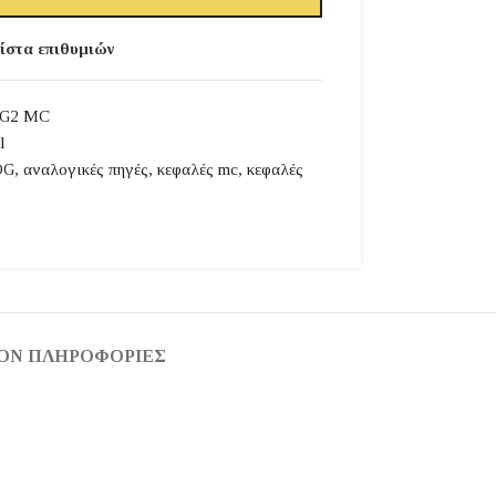
ίστα επιθυμιών
G2 MC
l
OG
,
αναλογικές πηγές
,
κεφαλές mc
,
κεφαλές
ΟΝ ΠΛΗΡΟΦΟΡΊΕΣ