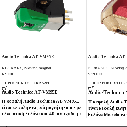
Audio Technica AT-VM95E
Audio-Technica A
ΚΕΦΑΛΕΣ
,
Moving magnet
ΚΕΦΑΛΕΣ
,
Moving c
62.00
€
599.00
€
ΠΡΟΣΘΉΚΗ ΣΤΟ ΚΑΛΆΘΙ
ΠΡΟΣΘΉΚΗ ΣΤΟ Κ
Audio Technica AT-VM95E
Audio-Technic
Η κεφαλή Audio Technica AT-VM95E
Η κεφαλή Audio-
είναι κεφαλή κινητού μαγνήτη -mm- με
είναι κεφαλή κινητ
ελλειπτική βελόνα και 4.0 mV έξοδο με
βελόνα Microlinea
μεγάλο διαχωρισμό καναλιών 20 dB (1
- boron Cantilever
kHz) και απόκριση συχνότητας 20 -
διαχωρισμό καναλι