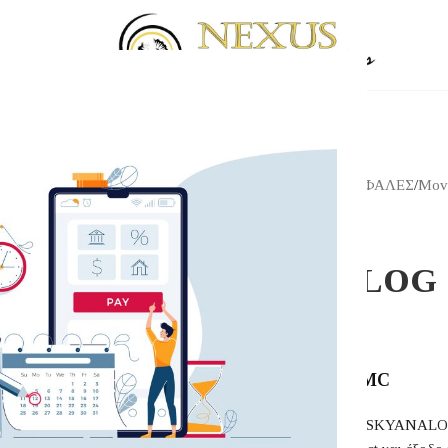
Αρχική σελίδα
/
Shop
/
ΚΕΦΑΛΕΣ
/
Movi
SKYANALOG
SKYANALOG 
1,690.00
€
SKYANALOG G2 MC
Κεφαλή κινητού πηνίου SKYANALOG 