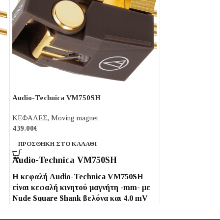
Dynavector DV 
ΚΕΦΑΛΕΣ
Audio-Technica VM750SH
2,020.00
€
ΚΕΦΑΛΕΣ
,
Moving magnet
ΠΡΟΣΘΉΚΗ ΣΤΟ
439.00
€
Dynavector DV
ΠΡΟΣΘΉΚΗ ΣΤΟ ΚΑΛΆΘΙ
Κεφαλή MC χαμηλ
Audio-Technica VM750SH
1KHz, 5cm/sec.) 
την ίδια άκαμπτ
Η κεφαλή Audio-Technica VM750SH
ε
είναι κεφαλή κινητού μαγνήτη -mm- με
Kaitora Rua. Επ
Nude Square Shank βελόνα και 4.0 mV
έχει εφαρμοστεί 
έξοδο με μεγάλο διαχωρισμό καναλιών
της dynavector η
ς
30 dB (1 kHz) και απόκριση συχνότητας