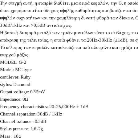
Την στιγμή αυτή, η εταιρία διαθέτει μια σειρά κεφαλών, την G, η οποί
όπου χρησιμοποιείται σίδηρος υψηλής καθαρότητας και βασίζονται σε 
υψηλών συχνοτήτων και την χαμηλότερη δυνατή φθορά των δίσκων. Οι
30dB/1kHz και >0,5dB αντιστοίχως.
Η βασική διαφορά μεταξύ των τριών μοντέλων είναι το στέλεχος, το ο
απόκριση της τελευταίας, η οποία φθάνει τα 20Hz-30kHz (±1dB), σε σ
Το κέλυφος των κεφαλών κατασκευάζεται από αλουμίνιο και η μάζα το
ενεργού μάζας.
MODEL: G-2
Model: MC type
cantilever: Ruby
stylus: Diamond
Output voltage: 0.35mV
Impedance: 8Ω
Frequency characteristics: 20-25,000Hz ± 1dB
Channel separation: 30dB / 1kHz
Channel balance : 0.5dB
Stylus pressure: 1.6-2g
Mass : 10g