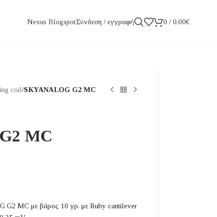
Σύνδεση / εγγραφή
0
/
0.00
€
Nexus Blogspot
ng coil
/
SKYANALOG G2 MC
G2 MC
G2 MC με βάρος 10 γρ. με Ruby cantilever