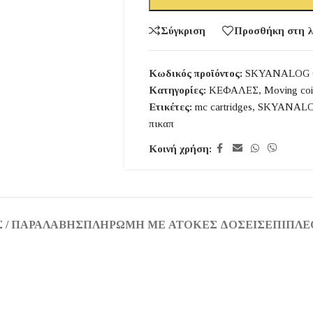
Σύγκριση
Προσθήκη στη λ
Κωδικός προϊόντος:
SKYANALOG 
Κατηγορίες:
ΚΕΦΑΛΕΣ
,
Moving coi
Ετικέτες:
mc cartridges
,
SKYANAL
πικαπ
Κοινή χρήση:
 / ΠΑΡΑΛΑΒΉΣ
ΠΛΗΡΩΜΉ ΜΕ ΆΤΟΚΕΣ ΔΌΣΕΙΣ
ΕΠΙΠΛΈ