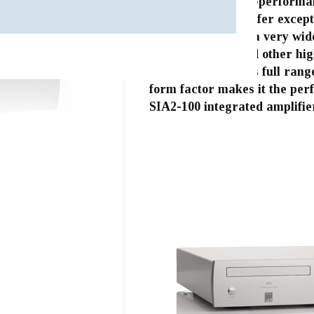
This compact high-performan
been designed to offer excep
compatibility with a very wid
both from ATC and other hig
compliments ATC’s full range 
form factor makes it the per
SIA2-100 integrated amplifier