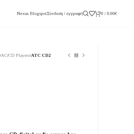
Σύνδεση / εγγραφή
0
/
0.00
€
Nexus Blogspot
DAC
/
CD Players
/
ATC CD2