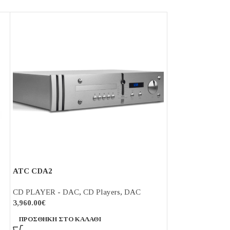
ATC CDA2
FiiO BTR-7
CD PLAYER - DAC
,
CD Players
,
DAC
CD PLAYER - D
3,960.00
€
250.00
€
ΠΡΟΣΘΉΚΗ ΣΤΟ ΚΑΛΆΘΙ
ΠΡΟΣΘΉΚΗ ΣΤΟ