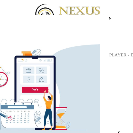
Αρχική σελίδα
/
Shop
/
CD PLAYER - 
ATC
ATC CD2
2,370.00
€
ATC CD2
Overview CD2