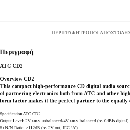
ΠΕΡΙΓΡΑΦΉ
ΤΡΌΠΟΙ ΑΠΟΣΤΟΛΉΣ
Περιγραφή
ATC CD2
Overview CD2
This compact high-performance CD digital audio source
of partnering electronics both from ATC and other high-
form factor makes it the perfect partner to the equally
Specification ATC CD2
Output Level: 2V r.m.s. unbalanced/4V r.m.s. balanced (re. 0dBfs digital)
S+N/N Ratio: >112dB (re. 2V out, IEC ‘A’)