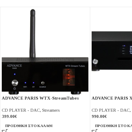
ADVANCE PARIS WTX-StreamTubes
ADVANCE PARIS 
CD PLAYER - DAC
,
Streamers
CD PLAYER - DAC
,
399.00
€
990.00
€
ΠΡΟΣΘΉΚΗ ΣΤΟ ΚΑΛΆΘΙ
ΠΡΟΣΘΉΚΗ ΣΤΟ Κ